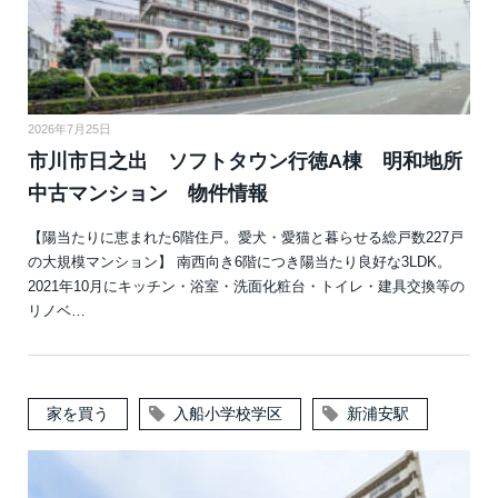
2026年7月25日
市川市日之出 ソフトタウン行徳A棟 明和地所
中古マンション 物件情報
【陽当たりに恵まれた6階住戸。愛犬・愛猫と暮らせる総戸数227戸
の大規模マンション】 南西向き6階につき陽当たり良好な3LDK。
2021年10月にキッチン・浴室・洗面化粧台・トイレ・建具交換等の
リノベ…
家を買う
入船小学校学区
新浦安駅