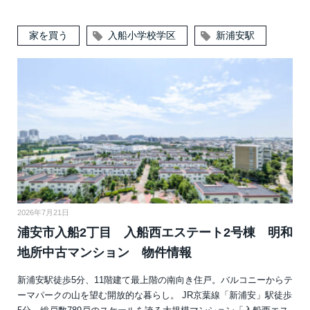
家を買う
入船小学校学区
新浦安駅
2026年7月21日
浦安市入船2丁目 入船西エステート2号棟 明和
地所中古マンション 物件情報
新浦安駅徒歩5分、11階建て最上階の南向き住戸。バルコニーからテ
ーマパークの山を望む開放的な暮らし。 JR京葉線「新浦安」駅徒歩