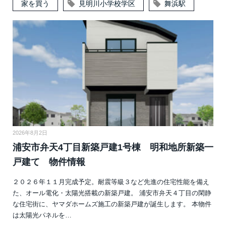
家を買う
見明川小学校学区
舞浜駅
2026年8月2日
浦安市弁天4丁目新築戸建1号棟 明和地所新築一
戸建て 物件情報
２０２６年１１月完成予定。耐震等級３など先進の住宅性能を備え
た、オール電化・太陽光搭載の新築戸建。 浦安市弁天４丁目の閑静
な住宅街に、ヤマダホームズ施工の新築戸建が誕生します。 本物件
は太陽光パネルを…