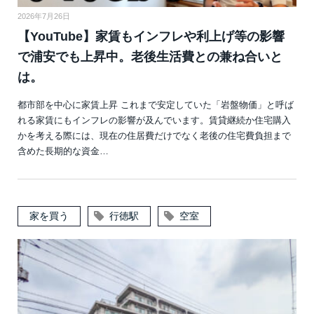
2026年7月26日
【YouTube】家賃もインフレや利上げ等の影響
で浦安でも上昇中。老後生活費との兼ね合いと
は。
都市部を中心に家賃上昇 これまで安定していた「岩盤物価」と呼ば
れる家賃にもインフレの影響が及んでいます。賃貸継続か住宅購入
かを考える際には、現在の住居費だけでなく老後の住宅費負担まで
含めた長期的な資金…
家を買う
行徳駅
空室