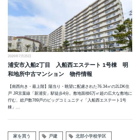
2026年7月25日
浦安市入船2丁目 入船西エステート 1号棟 明
和地所中古マンション 物件情報
【南西向き・最上階】陽当り・眺望に配慮された76.34㎡の2LDK住
戸 JR京葉線「新浦安」駅徒歩4分。敷地面積6万㎡超の広大な敷地に
佇む、総戸数789戸のビッグコミュニティ「入船西エステート1号
棟」…
家を買う
戸建
北部小学校学区