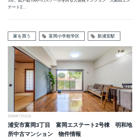
5分。総戸数789戸のスケールを誇る大規模マンション「入船西エス
テート2…
家を買う
富岡小学校学区
新浦安駅
2026年7月21日
浦安市富岡3丁目 富岡エステート2号棟 明和地
所中古マンション 物件情報