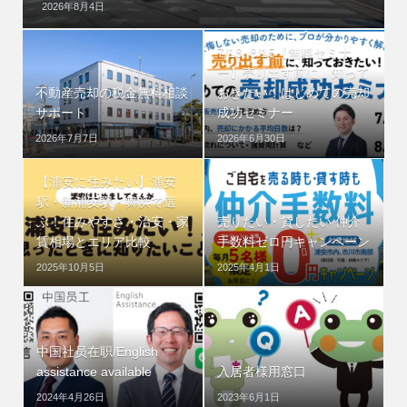
2026年8月4日
7/18, 8/15【無料セミナ
ー】売り出す前に、知って
不動産売却の税金無料相談
おきたい！はじめての売却
サポート
成功セミナー
2026年7月7日
2026年6月30日
【浦安に住みたい】浦安
駅・新浦安駅・舞浜で選
ぶ！住みやすさ・治安・家
売りたい・貸したい 仲介
賃相場とエリア比較
手数料ゼロ円キャンペーン
2025年10月5日
2025年4月1日
中国社员在职/English
assistance available
入居者様用窓口
2024年4月26日
2023年6月1日