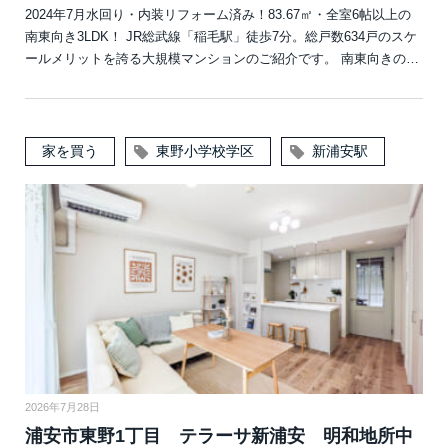
2024年7月水回り・内装リフォーム済み！83.67㎡・全室6帖以上の
南東向き3LDK！ JR総武線「稲毛駅」徒歩7分。総戸数634戸のスケ
ールメリットを誇る大規模マンションのご紹介です。 南東向きの…
家を買う
東野小学校学区
新浦安駅
2026年7月28日
浦安市東野1丁目 テラーサ新浦安 明和地所中