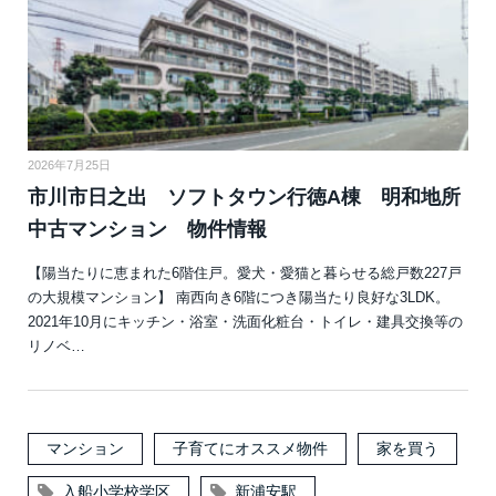
2026年7月25日
市川市日之出 ソフトタウン行徳A棟 明和地所
中古マンション 物件情報
【陽当たりに恵まれた6階住戸。愛犬・愛猫と暮らせる総戸数227戸
の大規模マンション】 南西向き6階につき陽当たり良好な3LDK。
2021年10月にキッチン・浴室・洗面化粧台・トイレ・建具交換等の
リノベ…
マンション
子育てにオススメ物件
家を買う
入船小学校学区
新浦安駅