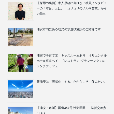
【採用の裏側】求人原稿に書けない社員インタビュ
ーの「本音」とは。「ゴリゴリのノルマ営業」から
の脱出
浦安市内にある幼児の水遊び施設のご紹介です
浦安で子育て② キッズルームあり！オリエンタル
ホテル東京ベイ 「レストラン･グランサンク」の
ランチブッフェ
新浦安は「液状化」する。だからこそ、住みたい。
【浦安・市川】国道357号 渋滞区間 ──塩浜交差点
(上り)