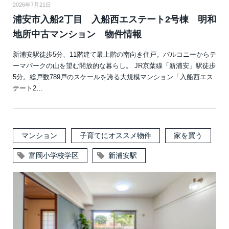
2026年7月21日
浦安市入船2丁目 入船西エステート2号棟 明和
地所中古マンション 物件情報
新浦安駅徒歩5分、11階建て最上階の南向き住戸。バルコニーからテ
ーマパークの山を望む開放的な暮らし。 JR京葉線「新浦安」駅徒歩
5分。総戸数789戸のスケールを誇る大規模マンション「入船西エス
テート2…
マンション
子育てにオススメ物件
家を買う
富岡小学校学区
新浦安駅