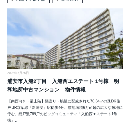
2026年7月25日
浦安市入船2丁目 入船西エステート 1号棟 明
和地所中古マンション 物件情報
【南西向き・最上階】陽当り・眺望に配慮された76.34㎡の2LDK住
戸 JR京葉線「新浦安」駅徒歩4分。敷地面積6万㎡超の広大な敷地に
佇む、総戸数789戸のビッグコミュニティ「入船西エステート1号
棟」…