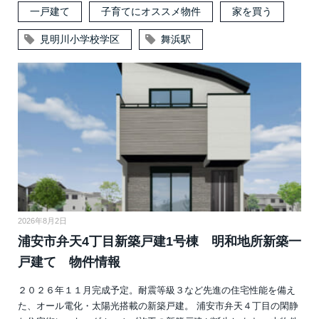
一戸建て
子育てにオススメ物件
家を買う
見明川小学校学区
舞浜駅
2026年8月2日
浦安市弁天4丁目新築戸建1号棟 明和地所新築一
戸建て 物件情報
２０２６年１１月完成予定。耐震等級３など先進の住宅性能を備え
た、オール電化・太陽光搭載の新築戸建。 浦安市弁天４丁目の閑静