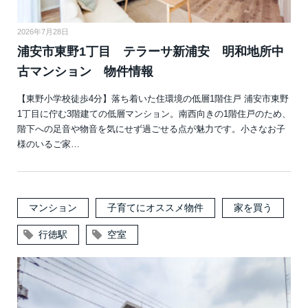
2026年7月28日
浦安市東野1丁目 テラーサ新浦安 明和地所中
古マンション 物件情報
【東野小学校徒歩4分】落ち着いた住環境の低層1階住戸 浦安市東野
1丁目に佇む3階建ての低層マンション。南西向きの1階住戸のため、
階下への足音や物音を気にせず過ごせる点が魅力です。小さなお子
様のいるご家…
マンション
子育てにオススメ物件
家を買う
行徳駅
空室