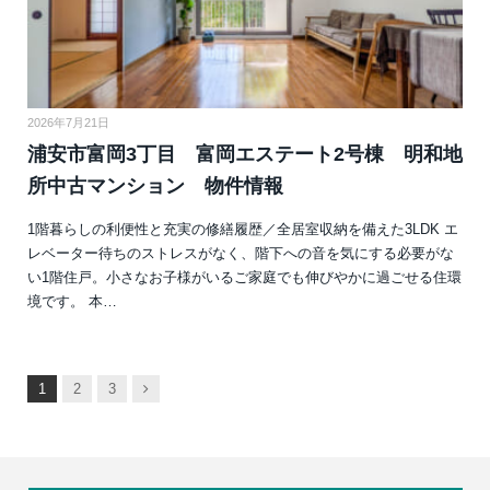
2026年7月21日
浦安市富岡3丁目 富岡エステート2号棟 明和地
所中古マンション 物件情報
1階暮らしの利便性と充実の修繕履歴／全居室収納を備えた3LDK エ
レベーター待ちのストレスがなく、階下への音を気にする必要がな
い1階住戸。小さなお子様がいるご家庭でも伸びやかに過ごせる住環
境です。 本…
次
1
2
3
へ