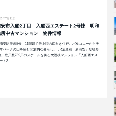
26年7月21日
浦安市入船2丁目 入船西エステート2号棟 明和
地所中古マンション 物件情報
浦安駅徒歩5分、11階建て最上階の南向き住戸。バルコニーからテ
マパークの山を望む開放的な暮らし。 JR京葉線「新浦安」駅徒歩
分。総戸数789戸のスケールを誇る大規模マンション「入船西エス
ート2…