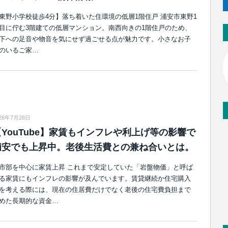
東野小学校徒歩4分】落ち着いた住環境の低層1階住戸 浦安市東野1
目に佇む3階建ての低層マンション。南西向きの1階住戸のため、
下への足音や物音を気にせず過ごせる点が魅力です。小さなお子
のいるご家…
26年7月26日
【YouTube】家賃もインフレや利上げ等の影響で
浦安でも上昇中。老後生活費との兼ね合いとは。
市部を中心に家賃上昇 これまで安定していた「岩盤物価」と呼ば
る家賃にもインフレの影響が及んでいます。賃貸継続か住宅購入
を考える際には、現在の住居費だけでなく老後の住宅費負担まで
めた長期的な資金…