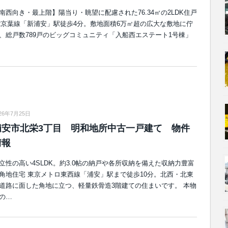
南西向き・最上階】陽当り・眺望に配慮された76.34㎡の2LDK住戸
R京葉線「新浦安」駅徒歩4分。敷地面積6万㎡超の広大な敷地に佇
、総戸数789戸のビッグコミュニティ「入船西エステート1号棟」
26年7月25日
浦安市北栄3丁目 明和地所中古一戸建て 物件
情報
立性の高い4SLDK。約3.0帖の納戸や各所収納を備えた収納力豊富
角地住宅 東京メトロ東西線「浦安」駅まで徒歩10分。北西・北東
道路に面した角地に立つ、軽量鉄骨造3階建ての住まいです。 本物
の…