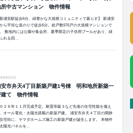
地所中古マンション 物件情報
新浦安駅徒歩6分、緑豊かな大規模コミュニティで暮らす】 新浦安
から平坦な道のりで徒歩6分。総戸数976戸の大規模マンションで
。 敷地内には公園や集会所、夏季限定の子供用プールがあり、緑
ふれる四…
026年8月2日
浦安市弁天4丁目新築戸建1号棟 明和地所新築一
戸建て 物件情報
０２６年１１月完成予定。耐震等級３など先進の住宅性能を備え
、オール電化・太陽光搭載の新築戸建。 浦安市弁天４丁目の閑静
住宅街に、ヤマダホームズ施工の新築戸建が誕生します。 本物件
太陽光パネルを…