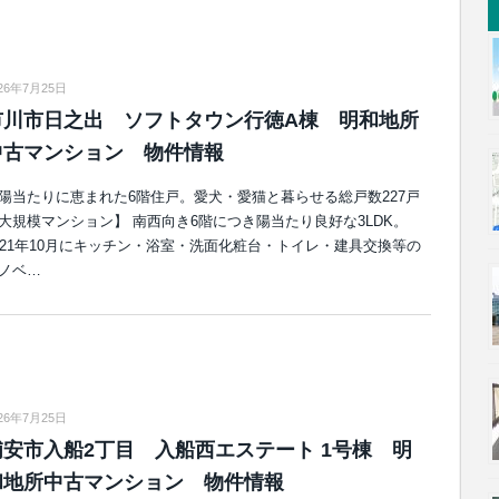
26年7月25日
市川市日之出 ソフトタウン行徳A棟 明和地所
中古マンション 物件情報
陽当たりに恵まれた6階住戸。愛犬・愛猫と暮らせる総戸数227戸
大規模マンション】 南西向き6階につき陽当たり良好な3LDK。
021年10月にキッチン・浴室・洗面化粧台・トイレ・建具交換等の
ノベ…
26年7月25日
浦安市入船2丁目 入船西エステート 1号棟 明
和地所中古マンション 物件情報