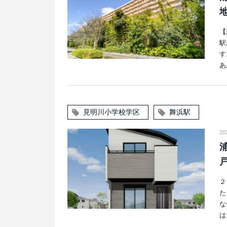
【
駅
す
あ
見明川小学校学区
舞浜駅
2
２
た
な
は