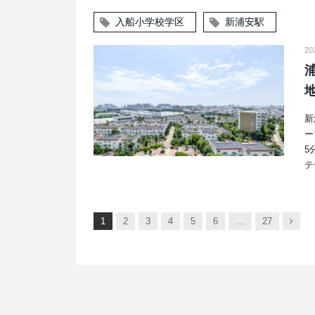
入船小学校学区
新浦安駅
20
新
ー
5
テ
次
1
2
3
4
5
6
…
27
へ