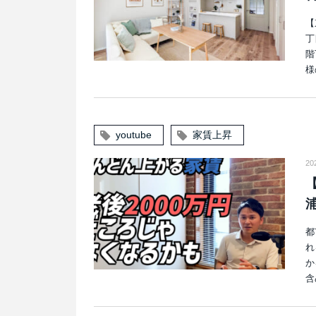
【
丁
階
様
youtube
家賃上昇
20
都
れ
か
含