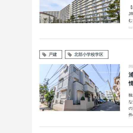
【
J
む
…
戸建
北部小学校学区
20
独
な
の
件