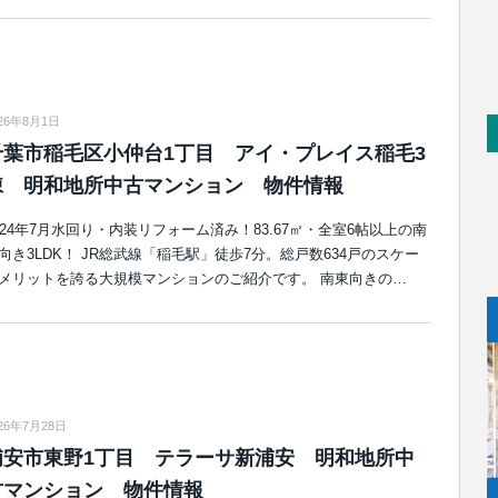
026年8月1日
千葉市稲毛区小仲台1丁目 アイ・プレイス稲毛3
棟 明和地所中古マンション 物件情報
024年7月水回り・内装リフォーム済み！83.67㎡・全室6帖以上の南
向き3LDK！ JR総武線「稲毛駅」徒歩7分。総戸数634戸のスケー
メリットを誇る大規模マンションのご紹介です。 南東向きの…
26年7月28日
浦安市東野1丁目 テラーサ新浦安 明和地所中
古マンション 物件情報