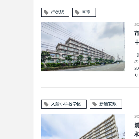
行徳駅
空室
20
【
の
2
リ
入船小学校学区
新浦安駅
20