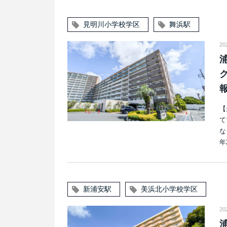
見明川小学校学区
舞浜駅
2
【
て
な
年
新浦安駅
美浜北小学校学区
2