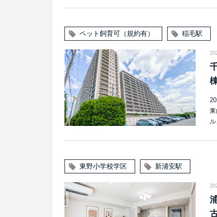
ペット飼育可（規約有）
稲毛駅
2
2
東
ル
東野小学校学区
新浦安駅
20