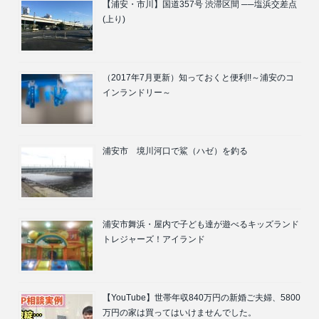
【浦安・市川】国道357号 渋滞区間 ──塩浜交差点
(上り)
（2017年7月更新）知っておくと便利!!～浦安のコ
インランドリー～
浦安市 境川河口で鯊（ハゼ）を釣る
浦安市舞浜・屋内で子ども達が遊べるキッズランド
トレジャーズ！アイランド
【YouTube】世帯年収840万円の新婚ご夫婦、5800
万円の家は買ってはいけませんでした。