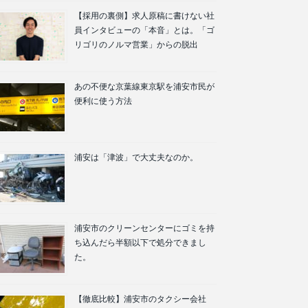
【採用の裏側】求人原稿に書けない社
員インタビューの「本音」とは。「ゴ
リゴリのノルマ営業」からの脱出
あの不便な京葉線東京駅を浦安市民が
便利に使う方法
浦安は「津波」で大丈夫なのか。
浦安市のクリーンセンターにゴミを持
ち込んだら半額以下で処分できまし
た。
【徹底比較】浦安市のタクシー会社