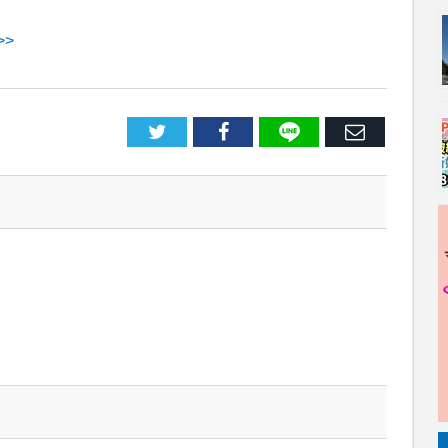
>
LINE
Facebook
E
メ
ー
ル