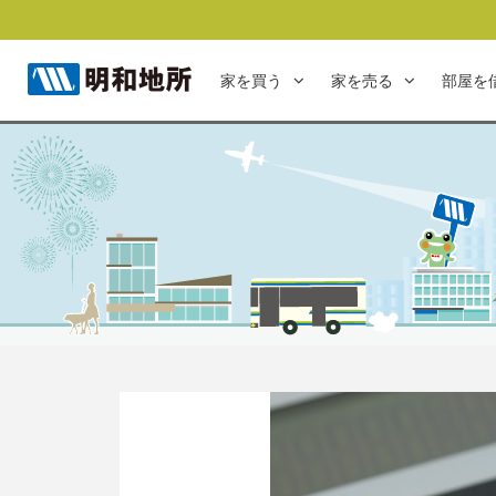
家を買う
家を売る
部屋を