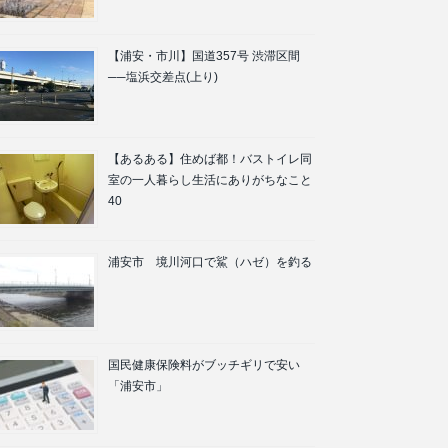
【浦安・市川】国道357号 渋滞区間
──塩浜交差点(上り)
【あるある】住めば都！バストイレ同
室の一人暮らし生活にありがちなこと
40
浦安市 境川河口で鯊（ハゼ）を釣る
国民健康保険料がブッチギリで安い
「浦安市」