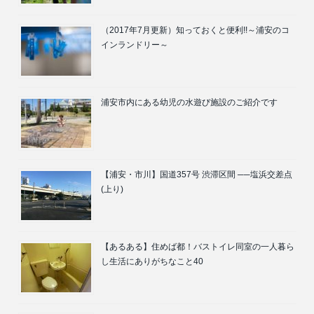
（2017年7月更新）知っておくと便利!!～浦安のコ
インランドリー～
浦安市内にある幼児の水遊び施設のご紹介です
【浦安・市川】国道357号 渋滞区間 ──塩浜交差点
(上り)
【あるある】住めば都！バストイレ同室の一人暮ら
し生活にありがちなこと40