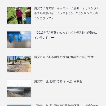
浦安で子育て② キッズルームあり！オリエンタル
ホテル東京ベイ 「レストラン･グランサンク」の
ランチブッフェ
（2017年7月更新）知っておくと便利!!～浦安のコ
インランドリー～
浦安市内にある幼児の水遊び施設のご紹介です
浦安市 境川河口で鯊（ハゼ）を釣る
【浦安・市川】国道357号 渋滞区間 ──塩浜交差点