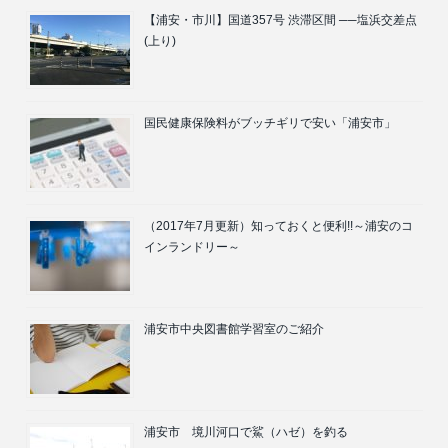
【浦安・市川】国道357号 渋滞区間 ──塩浜交差点
(上り)
国民健康保険料がブッチギリで安い「浦安市」
（2017年7月更新）知っておくと便利!!～浦安のコ
インランドリー～
浦安市中央図書館学習室のご紹介
浦安市 境川河口で鯊（ハゼ）を釣る