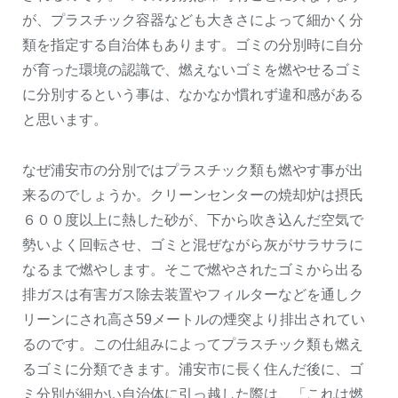
が、プラスチック容器なども大きさによって細かく分
類を指定する自治体もあります。ゴミの分別時に自分
が育った環境の認識で、燃えないゴミを燃やせるゴミ
に分別するという事は、なかなか慣れず違和感がある
と思います。
なぜ浦安市の分別ではプラスチック類も燃やす事が出
来るのでしょうか。クリーンセンターの焼却炉は摂氏
６００度以上に熱した砂が、下から吹き込んだ空気で
勢いよく回転させ、ゴミと混ぜながら灰がサラサラに
なるまで燃やします。そこで燃やされたゴミから出る
排ガスは有害ガス除去装置やフィルターなどを通しク
リーンにされ高さ59メートルの煙突より排出されてい
るのです。この仕組みによってプラスチック類も燃え
るゴミに分類できます。浦安市に長く住んだ後に、ゴ
ミ分別が細かい自治体に引っ越した際は、「これは燃