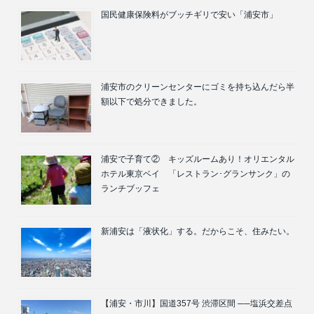
国民健康保険料がブッチギリで安い「浦安市」
浦安市のクリーンセンターにゴミを持ち込んだら半
額以下で処分できました。
浦安で子育て② キッズルームあり！オリエンタル
ホテル東京ベイ 「レストラン･グランサンク」の
ランチブッフェ
新浦安は「液状化」する。だからこそ、住みたい。
【浦安・市川】国道357号 渋滞区間 ──塩浜交差点