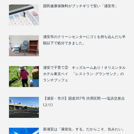
国民健康保険料がブッチギリで安い「浦安市」
浦安市のクリーンセンターにゴミを持ち込んだら半
額以下で処分できました。
浦安で子育て② キッズルームあり！オリエンタル
ホテル東京ベイ 「レストラン･グランサンク」の
ランチブッフェ
【浦安・市川】国道357号 渋滞区間 ──塩浜交差点
(上り)
新浦安は「液状化」する。だからこそ、住みたい。