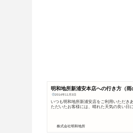
明和地所新浦安本店への行き方（雨
2014年11月3日
いつも明和地所新浦安店をご利用いただきあ
ただいたお客様には、晴れた天気の良い日
いわけですが、お天気は言うことを聞いて
天気の良くない日に来店いただくお客様も
ってしまった場合の、新浦安駅前ペデスト
株式会社明和地所
雨に濡れずに信号待ちが少ない、新浦安駅
したいと思います。 今回ご紹介するのは以下