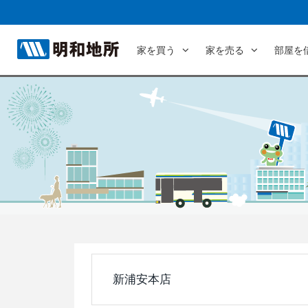
家を買う
家を売る
部屋を
新浦安本店