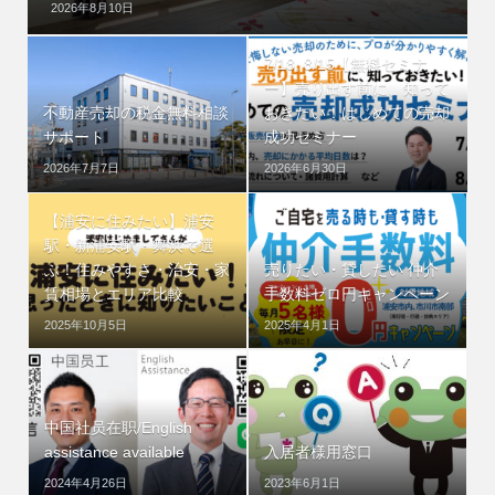
2026年8月10日
7/18, 8/15【無料セミナ
ー】売り出す前に、知って
不動産売却の税金無料相談
おきたい！はじめての売却
サポート
成功セミナー
2026年7月7日
2026年6月30日
【浦安に住みたい】浦安
駅・新浦安駅・舞浜で選
ぶ！住みやすさ・治安・家
売りたい・貸したい 仲介
賃相場とエリア比較
手数料ゼロ円キャンペーン
2025年10月5日
2025年4月1日
中国社员在职/English
assistance available
入居者様用窓口
2024年4月26日
2023年6月1日