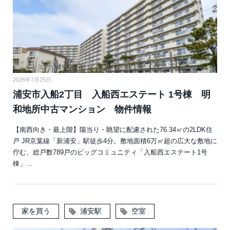
2026年7月25日
浦安市入船2丁目 入船西エステート 1号棟 明
和地所中古マンション 物件情報
【南西向き・最上階】陽当り・眺望に配慮された76.34㎡の2LDK住
戸 JR京葉線「新浦安」駅徒歩4分。敷地面積6万㎡超の広大な敷地に
佇む、総戸数789戸のビッグコミュニティ「入船西エステート1号
棟」…
家を買う
浦安駅
空室