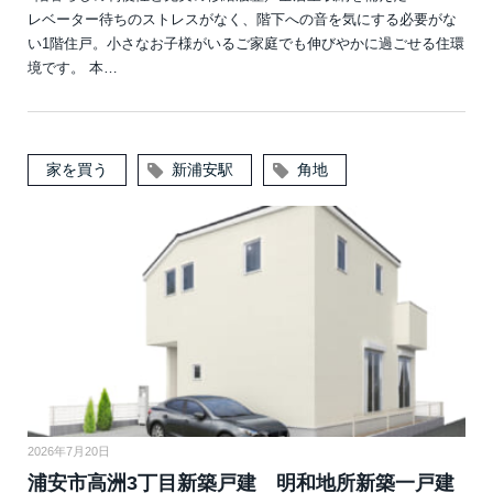
レベーター待ちのストレスがなく、階下への音を気にする必要がな
い1階住戸。小さなお子様がいるご家庭でも伸びやかに過ごせる住環
境です。 本…
家を買う
新浦安駅
角地
2026年7月20日
浦安市高洲3丁目新築戸建 明和地所新築一戸建