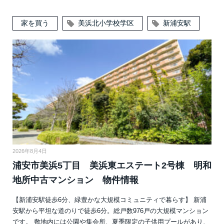
家を買う
美浜北小学校学区
新浦安駅
2026年8月4日
浦安市美浜5丁目 美浜東エステート2号棟 明和
地所中古マンション 物件情報
【新浦安駅徒歩6分、緑豊かな大規模コミュニティで暮らす】 新浦
安駅から平坦な道のりで徒歩6分。総戸数976戸の大規模マンション
です。 敷地内には公園や集会所、夏季限定の子供用プールがあり、