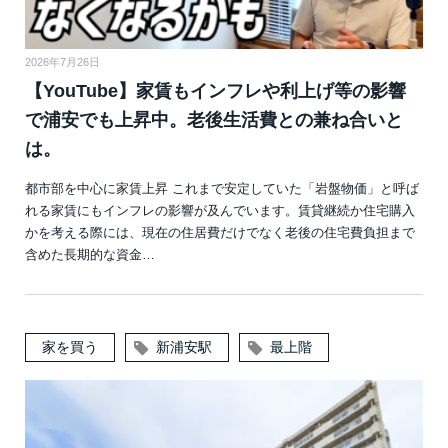
2026年7月26日
【YouTube】家賃もインフレや利上げ等の影響
で浦安でも上昇中。老後生活費との兼ね合いと
は。
都市部を中心に家賃上昇 これまで安定していた「岩盤物価」と呼ば
れる家賃にもインフレの影響が及んでいます。賃貸継続か住宅購入
かを考える際には、現在の住居費だけでなく老後の住宅費負担まで
含めた長期的な資金…
家を買う
新浦安駅
最上階