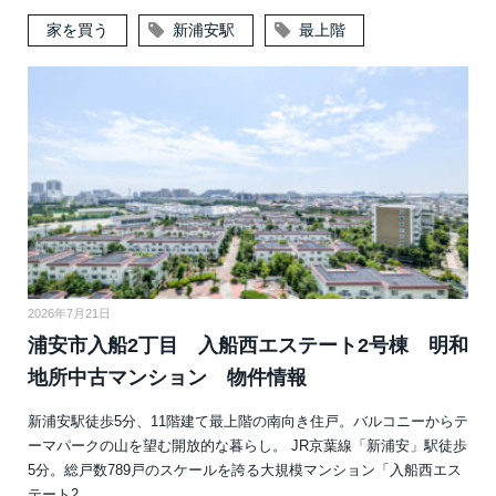
家を買う
新浦安駅
最上階
2026年7月21日
浦安市入船2丁目 入船西エステート2号棟 明和
地所中古マンション 物件情報
新浦安駅徒歩5分、11階建て最上階の南向き住戸。バルコニーからテ
ーマパークの山を望む開放的な暮らし。 JR京葉線「新浦安」駅徒歩
5分。総戸数789戸のスケールを誇る大規模マンション「入船西エス
テート2…