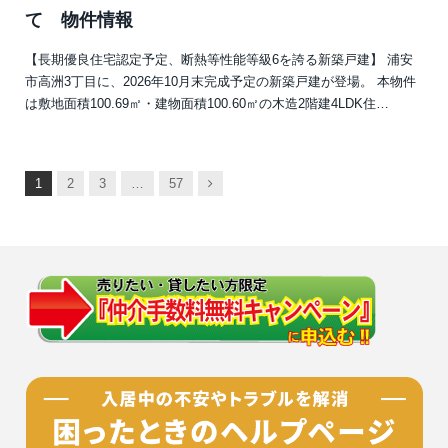
て 物件情報
【長期優良住宅認定予定、断熱等性能等級6を誇る新築戸建】 浦安
市高洲3丁目に、2026年10月末完成予定の新築戸建が登場。 本物件
は敷地面積100.69㎡・建物面積100.60㎡の木造2階建4LDK住…
次
1
2
3
…
57
へ