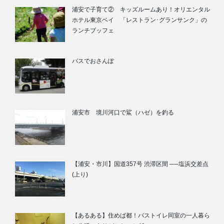
浦安で子育て② キッズルームあり！オリエンタル
ホテル東京ベイ 「レストラン･グランサンク」の
ランチブッフェ
バスでおさんぽ
浦安市 境川河口で鯊（ハゼ）を釣る
【浦安・市川】国道357号 渋滞区間 ──塩浜交差点
(上り)
【あるある】住めば都！バストイレ同室の一人暮ら