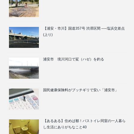
【浦安・市川】国道357号 渋滞区間 ──塩浜交差点
(上り)
浦安市 境川河口で鯊（ハゼ）を釣る
国民健康保険料がブッチギリで安い「浦安市」
【あるある】住めば都！バストイレ同室の一人暮ら
し生活にありがちなこと40