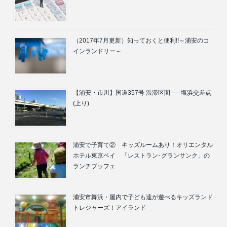
（2017年7月更新）知っておくと便利!!～浦安のコ
インランドリー～
【浦安・市川】国道357号 渋滞区間 ──塩浜交差点
(上り)
浦安で子育て② キッズルームあり！オリエンタル
ホテル東京ベイ 「レストラン･グランサンク」の
ランチブッフェ
浦安市舞浜・屋内で子ども達が遊べるキッズランド
トレジャーズ！アイランド