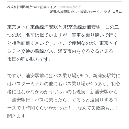
株式会社明和地所 WEB記事ライター
2015年6月21日
浦安地域情報
,
公共・民間のサービス
,
交通
,
コラム
東京メトロ東西線浦安駅とJR京葉線新浦安駅。この二
つの駅、名前は似ていますが、電車を乗り継いで行く
と相当面倒くさいです。そこで便利なのが、東京ベイ
シティ交通の路線バス。浦安市内をぐるぐると走る、
市民の強い味方です。
ですが、浦安駅前にはバス乗り場が9つ、新浦安駅前に
はバスターミナルの他にもバス乗り場が4つあり、初心
者にはなかなかわかりづらいのも現実。新浦安駅から
「浦安駅行」バスに乗ったら、ぐるっと遠回りするコ
ースで１時間くらいかかった！ …なんて失敗談もよく
聞きます。