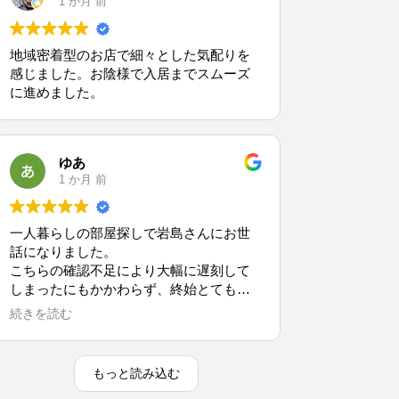
1 か月 前
地域密着型のお店で細々とした気配りを
感じました。お陰様で入居までスムーズ
に進めました。
ゆあ
1 か月 前
一人暮らしの部屋探しで岩島さんにお世
話になりました。
こちらの確認不足により大幅に遅刻して
しまったにもかかわらず、終始とても丁
寧に対応していただきました。
続きを読む
予算や希望エリア、その他の条件をしっ
かりと考慮したうえで物件をご提案いた
だき、さらに各物件の良い点だけでな
もっと読み込む
く、気になる点や注意すべき点について