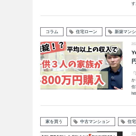
す。
コラム
住宅ローン
新築マンシ
20
Y
「
か
住
ht
家を買う
中古マンション
住宅
20