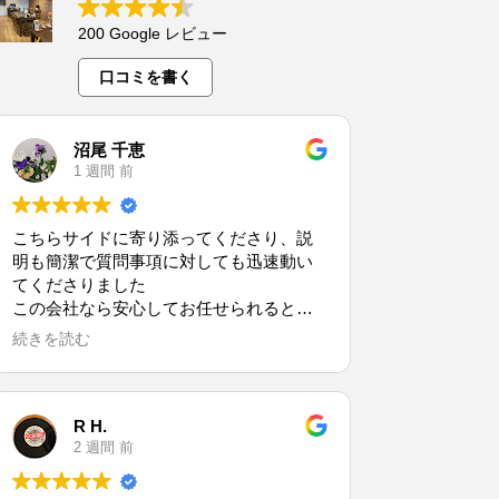
200 Google レビュー
口コミを書く
沼尾 千恵
1 週間 前
こちらサイドに寄り添ってくださり、説
明も簡潔で質問事項に対しても迅速動い
てくださりました
この会社なら安心してお任せられると心
から感謝しております
続きを読む
R H.
2 週間 前