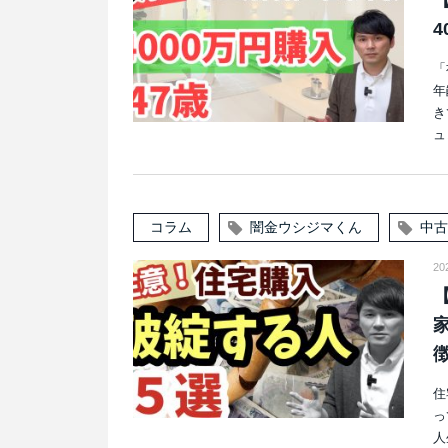
「
年
き
ュ
コラム
闇金ウシジマくん
中古
20
住
っ
人