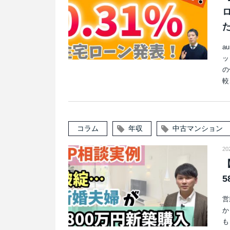
a
ッ
の
較
コラム
年収
中古マンション
20
【
営
か
も