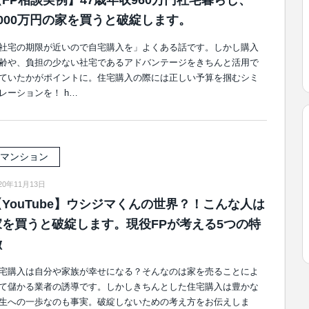
【FP相談実例】47歳年収960万円社宅暮らし、
4000万円の家を買うと破綻します。
社宅の期限が近いので自宅購入を」よくある話です。しかし購入
齢や、負担の少ない社宅であるアドバンテージをきちんと活用で
ていたかがポイントに。住宅購入の際には正しい予算を掴むシミ
レーションを！ h…
マンション
20年11月13日
【YouTube】ウシジマくんの世界？！こんな人は
家を買うと破綻します。現役FPが考える5つの特
徴
宅購入は自分や家族が幸せになる？そんなのは家を売ることによ
て儲かる業者の誘導です。しかしきちんとした住宅購入は豊かな
生への一歩なのも事実。破綻しないための考え方をお伝えしま