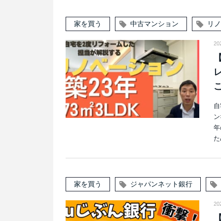
家を買う
中古マンション
リノ
20
自
ン
年
た
家を買う
ジャパンネット銀行
20
【