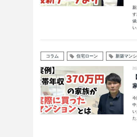
新
す
値
い。
コラム
住宅ローン
新築マンシ
20
【
今
中
い
た