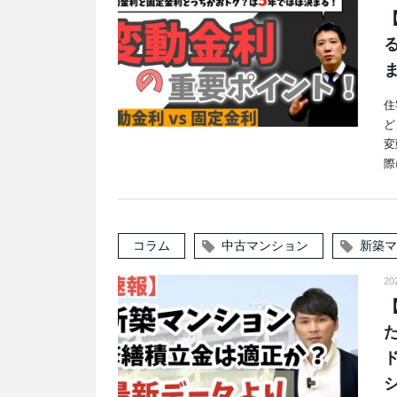
住
ど
変
際
コラム
中古マンション
新築マ
20