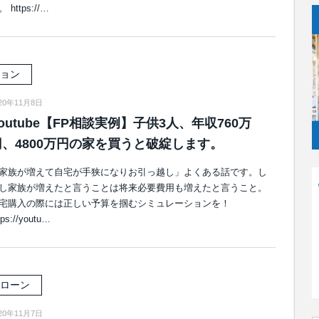
 https://…
ョン
20年11月8日
outube【FP相談実例】子供3人、年収760万
円、4800万円の家を買うと破綻します。
家族が増えて自宅が手狭になりお引っ越し」よくある話です。し
し家族が増えたと言うことは将来必要費用も増えたと言うこと。
宅購入の際には正しい予算を掴むシミュレーションを！
tps://youtu…
ローン
20年11月7日