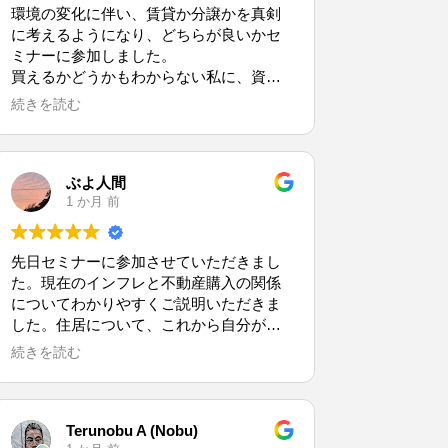
環境の変化に伴い、賃貸か分譲かを真剣
に考えるようになり、どちらが良いかセ
ミナーに参加しました。
買えるかどうかもわからない私に、資金
計画から物件紹介まで本当に寄り添って
続きを読む
対応していただき、安心して購入する決
意が固まりました。
大きな買い物なので、申し込み直前で不
安になってやめたり、でもまた欲しくな
ぶよ人間
ったり面倒な客だったと思います。
1 か月 前
それでも最後まで寄り添っていただけた
こと、本当に感謝しています。
先日セミナーに参加させていただきまし
他の不動産屋さんにでも同じ物件を見て
た。現在のインフレと不動産購入の関係
いただりしたのですが、やはり全然違い
についてわかりやすくご説明いただきま
ました。
した。住居について、これから自分が考
本当に無理なく購入できるのか、そのラ
えるべき事を明確にできました。スタッ
イフプランを数値で明確に示していただ
続きを読む
フの皆さんも感じが良く、また機会があ
けたことが本当に良かったです。
ればお世話になりたいと考えておりま
す。
Terunobu A (Nobu)