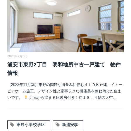
2026年7月5日
浦安市東野2丁目 明和地所中古一戸建て 物件
情報
【2023年11月築】東野の閑静な街並みに佇む４ＬＤＫ戸建。イトー
ピアホーム施工、デザイン性と家事ラクな機能美を兼ね備えた住ま
いです。
足元から温まる床暖房付き！約１８．４帖の大空…
東野小学校学区
新浦安駅