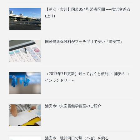
【浦安・市川】国道357号 渋滞区間 ──塩浜交差点
(上り)
国民健康保険料がブッチギリで安い「浦安市」
（2017年7月更新）知っておくと便利!!～浦安のコ
インランドリー～
浦安市中央図書館学習室のご紹介
浦安市 境川河口で鯊（ハゼ）を釣る