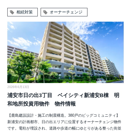
相続対策
オーナーチェンジ
2026年6月13日
浦安市日の出3丁目 ベイシティ新浦安B棟 明
和地所投資用物件 物件情報
【鹿島建設設計・施工の制震構造。380戸のビッグコミュニティ】
新浦安の計画都市、日の出エリアに位置するオーナーチェンジ物件
です。電柱が埋設され、道路や歩道の幅にゆとりがある整った街並