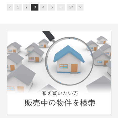
前
次
1
2
3
4
5
…
27
へ
へ