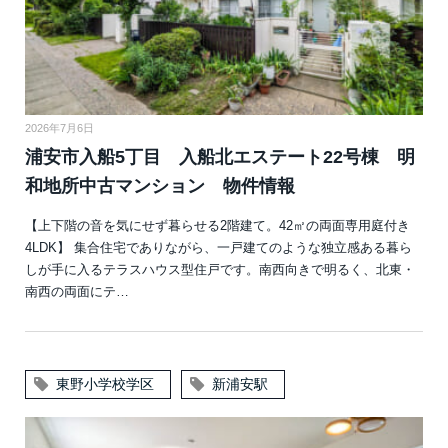
2026年7月6日
浦安市入船5丁目 入船北エステート22号棟 明
和地所中古マンション 物件情報
【上下階の音を気にせず暮らせる2階建て。42㎡の両面専用庭付き
4LDK】 集合住宅でありながら、一戸建てのような独立感ある暮ら
しが手に入るテラスハウス型住戸です。南西向きで明るく、北東・
南西の両面にテ…
東野小学校学区
新浦安駅