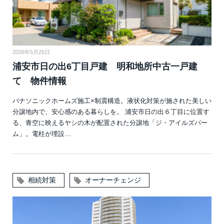
2026年5月25日
浦安市日の出6丁目戸建 明和地所中古一戸建
て 物件情報
パナソニックホームズ施工×制震構造。液状化対策が施された美しい
分譲地内で、安心感のある暮らしを。 浦安市日の出６丁目に位置す
る、青空に映えるヤシの木が配置された分譲地「ジ・アイルズパー
ム」。電柱が埋設…
相続対策
オーナーチェンジ