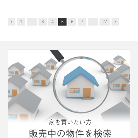
前
次
1
…
3
4
5
6
7
…
27
へ
へ