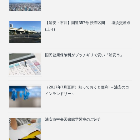
【浦安・市川】国道357号 渋滞区間 ──塩浜交差点
(上り)
国民健康保険料がブッチギリで安い「浦安市」
（2017年7月更新）知っておくと便利!!～浦安のコ
インランドリー～
浦安市中央図書館学習室のご紹介