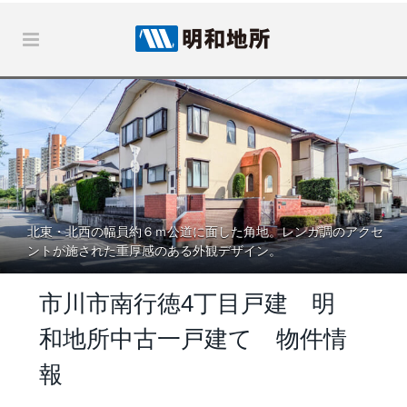
北東・北西の幅員約６ｍ公道に面した角地。レンガ調のアクセ
ントが施された重厚感のある外観デザイン。
市川市南行徳4丁目戸建 明
和地所中古一戸建て 物件情
報