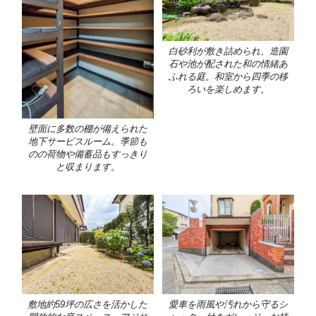
白砂利が敷き詰められ、造園
石や池が配された和の情緒あ
ふれる庭。和室から四季の移
ろいを楽しめます。
壁面に多数の棚が備えられた
地下サービスルーム。季節も
のの荷物や備蓄品もすっきり
と収まります。
敷地約59坪の広さを活かした
愛車を雨風や汚れから守るシ