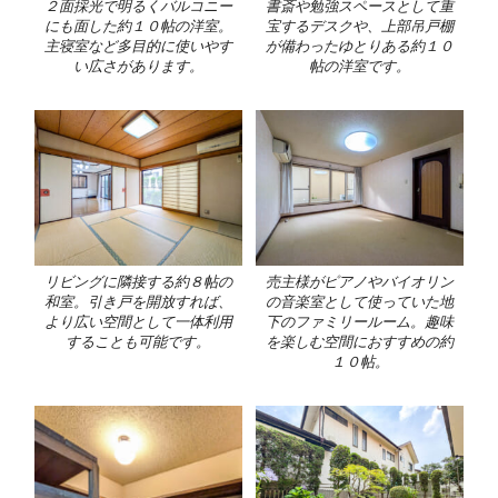
２面採光で明るくバルコニー
書斎や勉強スペースとして重
にも面した約１０帖の洋室。
宝するデスクや、上部吊戸棚
主寝室など多目的に使いやす
が備わったゆとりある約１０
い広さがあります。
帖の洋室です。
リビングに隣接する約８帖の
売主様がピアノやバイオリン
和室。引き戸を開放すれば、
の音楽室として使っていた地
より広い空間として一体利用
下のファミリールーム。趣味
することも可能です。
を楽しむ空間におすすめの約
１０帖。