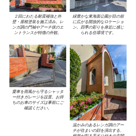
２回にわたる耐震補強と外
緑豊かな東海面公園が目の前
壁・屋根塗装を施工済み。レ
に広がる開放的なロケーショ
ンガ調の門袖やアーチ状のエ
ン。四季の彩りを身近に感じ
ントランスが特徴の外観。
られる住環境です。
愛車を雨風から守るシャッタ
ー付きガレージを設置。お持
ちのお車のサイズは事前にご
確認ください。
温かみのあるレンガ調のアー
チが住まいの顔を演出する、
植栽が彩る手すり付きの玄関