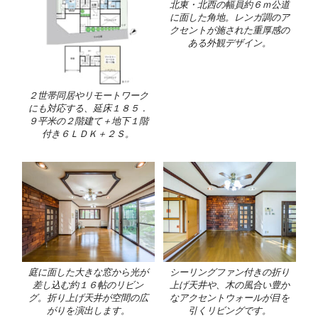
北東・北西の幅員約６ｍ公道
に面した角地。レンガ調のア
クセントが施された重厚感の
ある外観デザイン。
２世帯同居やリモートワーク
にも対応する、延床１８５．
９平米の２階建て＋地下１階
付き６ＬＤＫ＋２Ｓ。
庭に面した大きな窓から光が
シーリングファン付きの折り
差し込む約１６帖のリビン
上げ天井や、木の風合い豊か
グ。折り上げ天井が空間の広
なアクセントウォールが目を
がりを演出します。
引くリビングです。