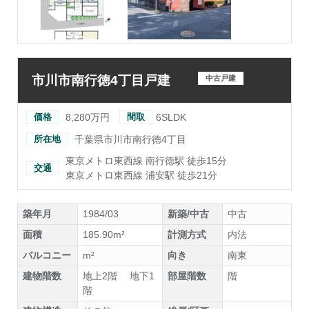
市川市南行徳4丁目戸建
中古戸建
8,280万円
6SLDK
価格
間取
千葉県市川市南行徳4丁目
所在地
東京メトロ東西線 南行徳駅 徒歩15分
交通
東京メトロ東西線 浦安駅 徒歩21分
築年月
1984/03
新築/中古
中古
面積
185.90m²
計測方式
内法
バルコニー
m²
向き
南東
建物階数
地上2階 地下1
部屋階数
階
階