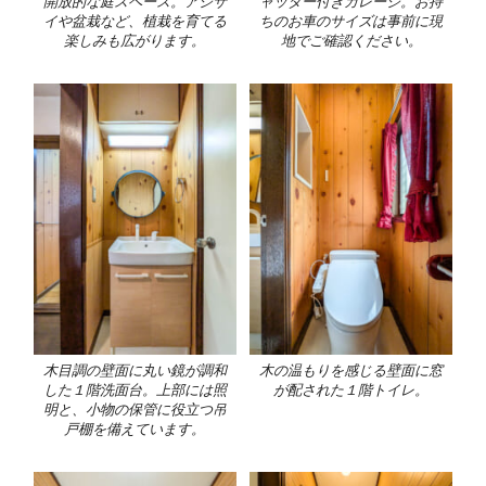
開放的な庭スペース。アジサ
ャッター付きガレージ。お持
イや盆栽など、植栽を育てる
ちのお車のサイズは事前に現
楽しみも広がります。
地でご確認ください。
木目調の壁面に丸い鏡が調和
木の温もりを感じる壁面に窓
した１階洗面台。上部には照
が配された１階トイレ。
明と、小物の保管に役立つ吊
戸棚を備えています。