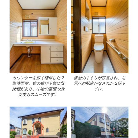
カウンターを広く確保した２
横型の手すりが設置され、足
階洗面室。鏡の横や下部に収
元への配慮がなされた２階ト
納棚があり、小物の整理や身
イレ。
支度もスムーズです。