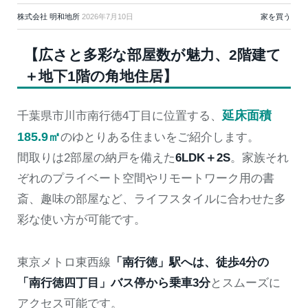
株式会社 明和地所
2026年7月10日
家を買う
【広さと多彩な部屋数が魅力、2階建て
＋地下1階の角地住居】
延床面積
千葉県市川市南行徳4丁目に位置する、
185.9㎡
のゆとりある住まいをご紹介します。
間取りは2部屋の納戸を備えた
6LDK＋2S
。家族それ
ぞれのプライベート空間やリモートワーク用の書
斎、趣味の部屋など、ライフスタイルに合わせた多
彩な使い方が可能です。
東京メトロ東西線
「南行徳」駅へは、徒歩4分の
「南行徳四丁目」バス停から乗車3分
とスムーズに
アクセス可能です。