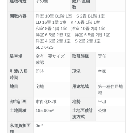
建物構造
その他
総戸/区画
数
間取内容
洋室 10畳 B1階 1室
S 2畳 B1階 1室
LD 16畳 1階 1室
K 4.6畳 1階 1室
和室 8畳 1階 1室
洋室 10畳 2階 1室
洋室 6.5畳 2階 1室
洋室 6.5畳 2階 1室
洋室 4.6畳 2階 1室
S 2畳 2階 1室
6LDK+2S
駐車場
空有 要サイズ
取引態様
専任
確認
引渡/入居
即時
現況
空家
時期
地目
宅地
用途地域
第一種住居地
域
都市計画
市街化区域
地勢
平坦
土地面積
195.90m²
土地面積計
公簿
測方式
私道負担面
0m²
積