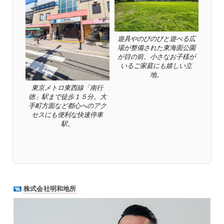
遊具やのびのびと遊べる広
場が整備された東海面公園
が目の前。小さなお子様が
いるご家庭にも嬉しい立
地。
東京メトロ東西線「南行
徳」駅まで徒歩１５分。大
手町方面など都心へのアク
セスにも便利な快速停車
駅。