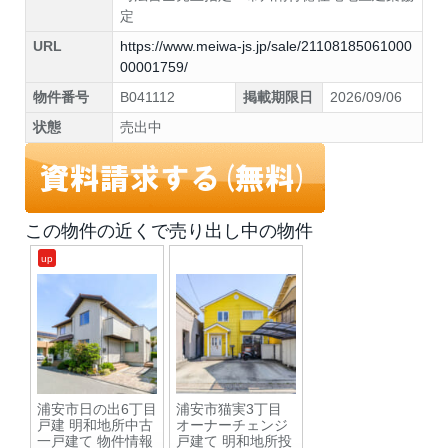
定
URL
https://www.meiwa-js.jp/sale/21108185061000
00001759/
物件番号
B041112
掲載期限日
2026/09/06
状態
売出中
この物件の近くで売り出し中の物件
up
浦安市日の出6丁目
浦安市猫実3丁目
戸建 明和地所中古
オーナーチェンジ
一戸建て 物件情報
戸建て 明和地所投