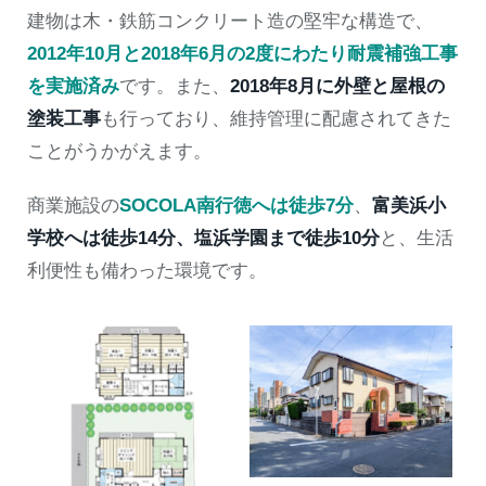
建物は木・鉄筋コンクリート造の堅牢な構造で、
2012年10月と2018年6月の2度にわたり耐震補強工事
を実施済み
です。また、
2018年8月に外壁と屋根の
塗装工事
も行っており、維持管理に配慮されてきた
ことがうかがえます。
商業施設の
SOCOLA南行徳へは徒歩7分
、
富美浜小
学校へは徒歩14分、塩浜学園まで徒歩10分
と、生活
利便性も備わった環境です。