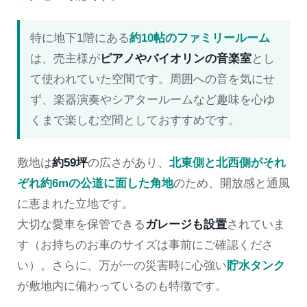
特に地下1階にある
約10帖のファミリールーム
は、売主様が
ピアノやバイオリンの音楽室
とし
て使われていた空間です。周囲への音を気にせ
ず、楽器演奏やシアタールームなど趣味を心ゆ
くまで楽しむ空間としておすすめです。
敷地は
約59坪
の広さがあり、
北東側と北西側がそれ
ぞれ約6mの公道に面した角地
のため、開放感と通風
に恵まれた立地です。
大切な愛車を保管できる
ガレージも設置
されていま
す（お持ちのお車のサイズは事前にご確認くださ
い）。さらに、万が一の災害時に心強い
貯水タンク
が敷地内に備わっているのも特徴です。