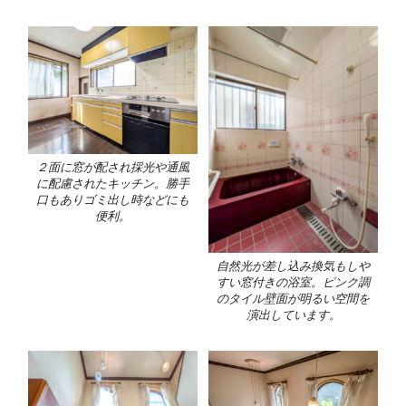
２面に窓が配され採光や通風
に配慮されたキッチン。勝手
口もありゴミ出し時などにも
便利。
自然光が差し込み換気もしや
すい窓付きの浴室。ピンク調
のタイル壁面が明るい空間を
演出しています。