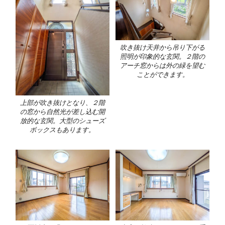
吹き抜け天井から吊り下がる
照明が印象的な玄関。２階の
アーチ窓からは外の緑を望む
ことができます。
上部が吹き抜けとなり、２階
の窓から自然光が差し込む開
放的な玄関。大型のシューズ
ボックスもあります。