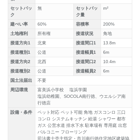
セットバッ
無
セットバッ
m²
ク
ク量
建ぺい率
60%
容積率
200%
土地権利
所有権
接道状況
角地
接道方向1
北東
接道間口1
13.8m
接道種別1
公道
接道幅員1
6m
接道方向2
北西
接道間口2
10.4m
接道種別2
公道
接道幅員2
6m
国土法届出
不要
周辺環境
富美浜小学校 塩浜学園
塩浜幼稚園、SOCOLA南行徳、ウエルシア南
行徳店
設備・条件
ペット対応
ペット可能
角地
ガスコンロ
三口
コンロ
システムキッチン
給湯
シャワー
都市
ガス
公営水道
排水下水
駐車場有
専用庭
出窓
バルコニー
フローリング
司法書士売主指定・市川南行徳住宅地区建築協