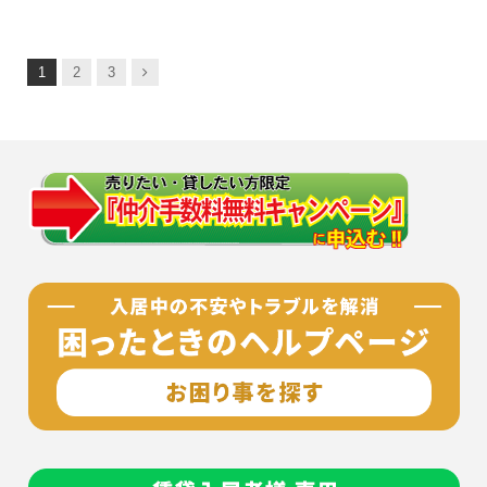
次
1
2
3
へ