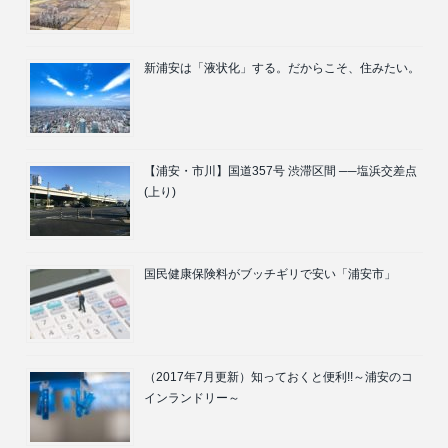
新浦安は「液状化」する。だからこそ、住みたい。
【浦安・市川】国道357号 渋滞区間 ──塩浜交差点
(上り)
国民健康保険料がブッチギリで安い「浦安市」
（2017年7月更新）知っておくと便利!!～浦安のコ
インランドリー～