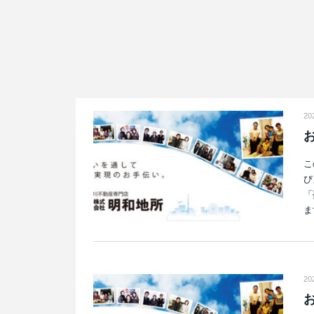
20
こ
び
「
ま
20