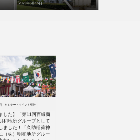
2023年5月15日
日
セミナー・イベント報告
ました】「第11回百縁商
明和地所グループとして
しました！「久助稲荷神
に（株）明和地所グルー