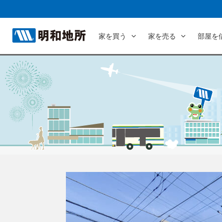
家を買う
家を売る
部屋を