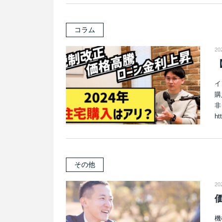
コラム
20
【
イ
購
非
ht
その他
2
機