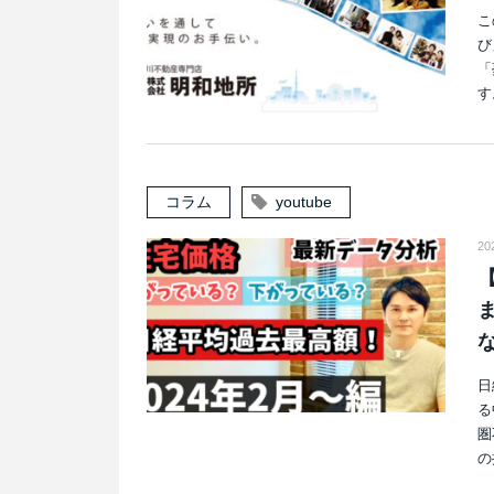
こ
び
「
す
コラム
youtube
20
日
る
圏
の