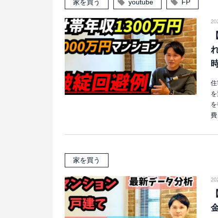
家を買う
youtube
FP
20
住
を
を
費
家を買う
20