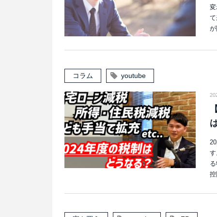
変
て
が
コラム
youtube
20
【
2
す
る
控