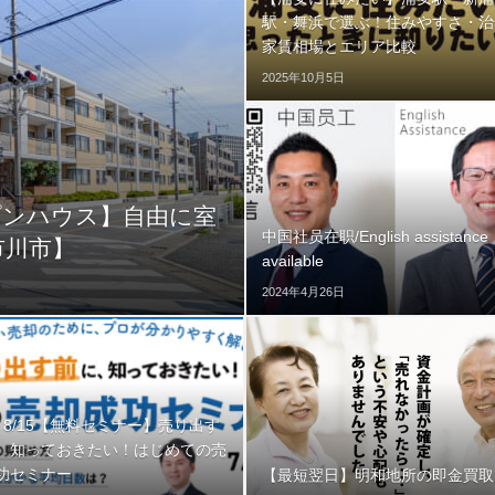
駅・舞浜で選ぶ！住みやすさ・治
家賃相場とエリア比較
2025年10月5日
プンハウス】自由に室
中国社员在职/English assistance
市川市】
available
2024年4月26日
8, 8/15【無料セミナー】売り出す
、知っておきたい！はじめての売
功セミナー
【最短翌日】明和地所の即金買取