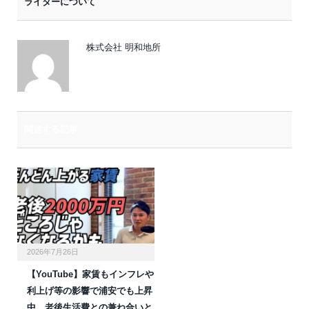
ライターについて
ル
株式会社 明和地所
関連する記事
2026年7月26日
【YouTube】家賃もインフレや
利上げ等の影響で浦安でも上昇
中。老後生活費との兼ね合いと