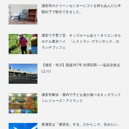
浦安市のクリーンセンターにゴミを持ち込んだら半
額以下で処分できました。
浦安で子育て② キッズルームあり！オリエンタル
ホテル東京ベイ 「レストラン･グランサンク」の
ランチブッフェ
【浦安・市川】国道357号 渋滞区間 ──塩浜交差点
(上り)
浦安市舞浜・屋内で子ども達が遊べるキッズランド
トレジャーズ！アイランド
新浦安は「液状化」する。だからこそ、住みたい。