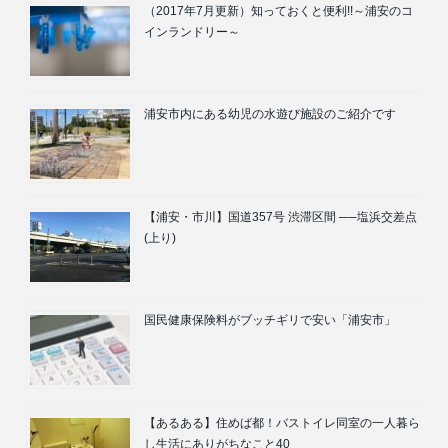
（2017年7月更新）知っておくと便利!!～浦安のコ
インランドリー～
浦安市内にある幼児の水遊び施設のご紹介です
【浦安・市川】国道357号 渋滞区間 ──塩浜交差点
(上り)
国民健康保険料がブッチギリで安い「浦安市」
【あるある】住めば都！バストイレ同室の一人暮ら
し生活にありがちなこと40