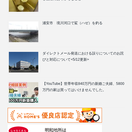
浦安市 境川河口で鯊（ハゼ）を釣る
ダイレクトメール発送における誤りについてのお詫
びと対応について<5/12更新>
【YouTube】世帯年収840万円の新婚ご夫婦、5800
万円の家は買ってはいけませんでした。