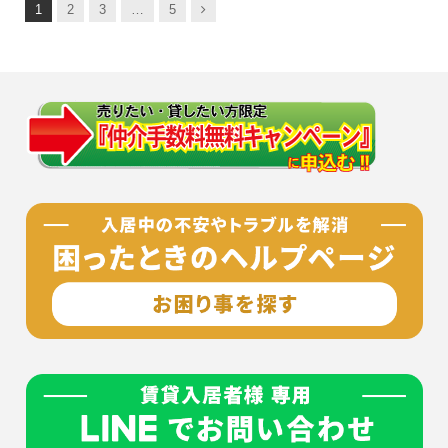
次
1
2
3
…
5
へ