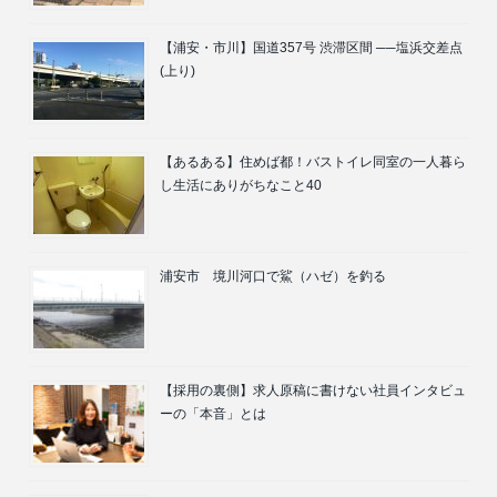
【浦安・市川】国道357号 渋滞区間 ──塩浜交差点
(上り)
【あるある】住めば都！バストイレ同室の一人暮ら
し生活にありがちなこと40
浦安市 境川河口で鯊（ハゼ）を釣る
【採用の裏側】求人原稿に書けない社員インタビュ
ーの「本音」とは