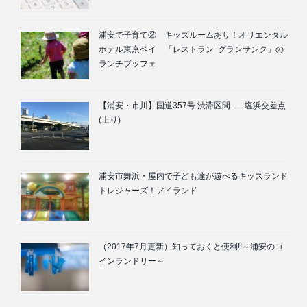
浦安で子育て② キッズルームあり！オリエンタル
ホテル東京ベイ 「レストラン･グランサンク」の
ランチブッフェ
【浦安・市川】国道357号 渋滞区間 ──塩浜交差点
(上り)
浦安市舞浜・屋内で子ども達が遊べるキッズランド
トレジャーズ！アイランド
（2017年7月更新）知っておくと便利!!～浦安のコ
インランドリー～