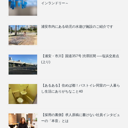
インランドリー～
浦安市内にある幼児の水遊び施設のご紹介です
【浦安・市川】国道357号 渋滞区間 ──塩浜交差点
(上り)
【あるある】住めば都！バストイレ同室の一人暮ら
し生活にありがちなこと40
【採用の裏側】求人原稿に書けない社員インタビュ
ーの「本音」とは