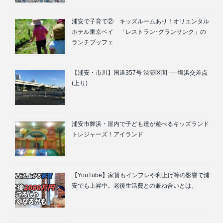
浦安で子育て② キッズルームあり！オリエンタル
ホテル東京ベイ 「レストラン･グランサンク」の
ランチブッフェ
【浦安・市川】国道357号 渋滞区間 ──塩浜交差点
(上り)
浦安市舞浜・屋内で子ども達が遊べるキッズランド
トレジャーズ！アイランド
【YouTube】家賃もインフレや利上げ等の影響で浦
安でも上昇中。老後生活費との兼ね合いとは。