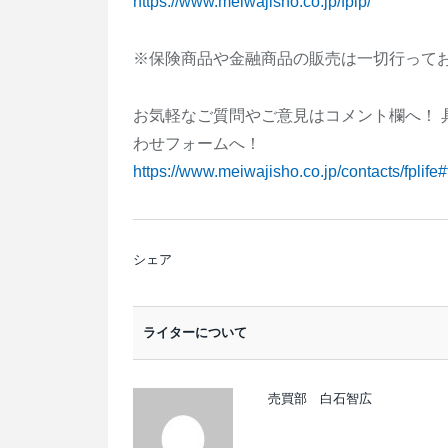
https://www.meiwajisho.co.jp/fplp/
※保険商品や金融商品の販売は一切行って
お気軽なご質問やご意見はコメント欄へ！ 
わせフォームへ！
https://www.meiwajisho.co.jp/contacts/fplife
シェア
ライターについて
売買部 白石智広