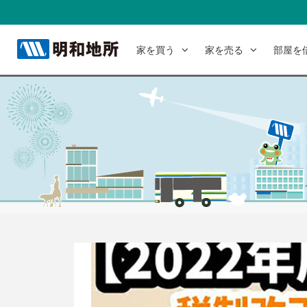
家を買う
家を売る
部屋を