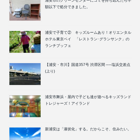
浦安市のクリーンセンターにゴミを持ち込んだら半
額以下で処分できました。
浦安で子育て② キッズルームあり！オリエンタル
ホテル東京ベイ 「レストラン･グランサンク」の
ランチブッフェ
【浦安・市川】国道357号 渋滞区間 ──塩浜交差点
(上り)
浦安市舞浜・屋内で子ども達が遊べるキッズランド
トレジャーズ！アイランド
新浦安は「液状化」する。だからこそ、住みたい。