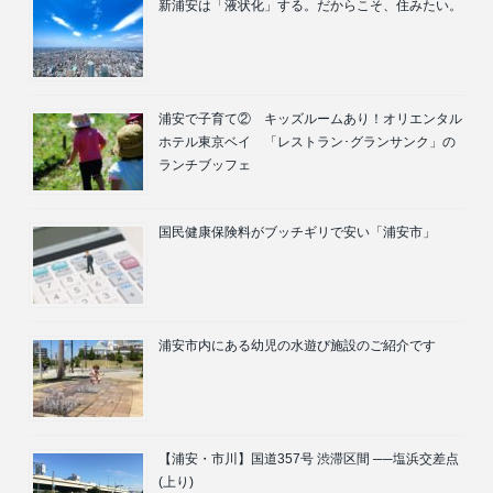
新浦安は「液状化」する。だからこそ、住みたい。
浦安で子育て② キッズルームあり！オリエンタル
ホテル東京ベイ 「レストラン･グランサンク」の
ランチブッフェ
国民健康保険料がブッチギリで安い「浦安市」
浦安市内にある幼児の水遊び施設のご紹介です
【浦安・市川】国道357号 渋滞区間 ──塩浜交差点
(上り)