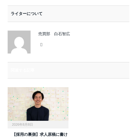
メ
ー
ライターについて
ル
売買部 白石智広
Website
関連する記事
2026年8月8日
【採用の裏側】求人原稿に書け