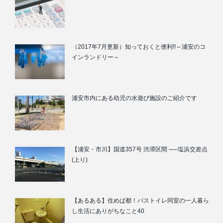
（2017年7月更新）知っておくと便利!!～浦安のコ
インランドリー～
浦安市内にある幼児の水遊び施設のご紹介です
【浦安・市川】国道357号 渋滞区間 ──塩浜交差点
(上り)
【あるある】住めば都！バストイレ同室の一人暮ら
し生活にありがちなこと40