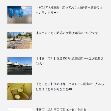
（2017年7月更新）知っておくと便利!!～浦安のコ
インランドリー～
浦安市内にある幼児の水遊び施設のご紹介です
【浦安・市川】国道357号 渋滞区間 ──塩浜交差点
(上り)
【あるある】住めば都！バストイレ同室の一人暮ら
し生活にありがちなこと40
浦安市 境川河口で鯊（ハゼ）を釣る