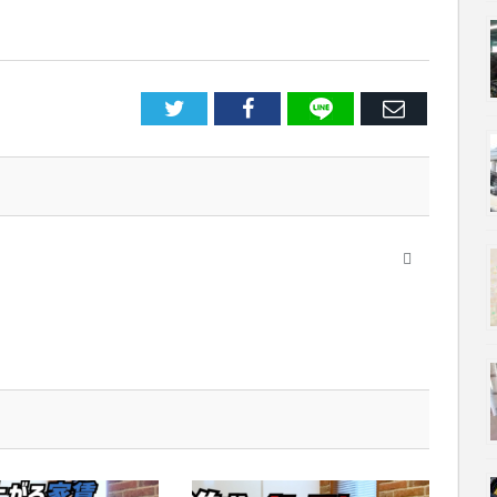
LINE
Facebook
E
メ
ー
ル
Website