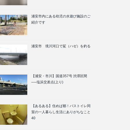
浦安市内にある幼児の水遊び施設のご
紹介です
浦安市 境川河口で鯊（ハゼ）を釣る
【浦安・市川】国道357号 渋滞区間
──塩浜交差点(上り)
【あるある】住めば都！バストイレ同
室の一人暮らし生活にありがちなこと
40