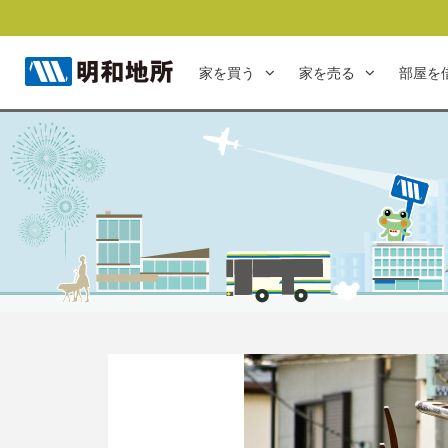
家を買う
家を売る
部屋を