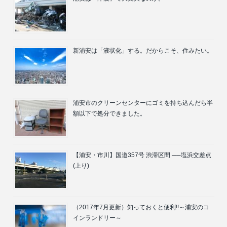
新浦安は「液状化」する。だからこそ、住みたい。
浦安市のクリーンセンターにゴミを持ち込んだら半
額以下で処分できました。
【浦安・市川】国道357号 渋滞区間 ──塩浜交差点
(上り)
（2017年7月更新）知っておくと便利!!～浦安のコ
インランドリー～