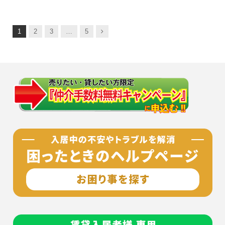
次
1
2
3
…
5
へ