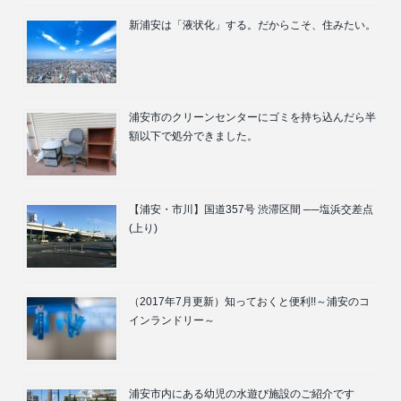
新浦安は「液状化」する。だからこそ、住みたい。
浦安市のクリーンセンターにゴミを持ち込んだら半
額以下で処分できました。
【浦安・市川】国道357号 渋滞区間 ──塩浜交差点
(上り)
（2017年7月更新）知っておくと便利!!～浦安のコ
インランドリー～
浦安市内にある幼児の水遊び施設のご紹介です