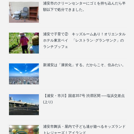
浦安市のクリーンセンターにゴミを持ち込んだら半
額以下で処分できました。
浦安で子育て② キッズルームあり！オリエンタル
ホテル東京ベイ 「レストラン･グランサンク」の
ランチブッフェ
新浦安は「液状化」する。だからこそ、住みたい。
【浦安・市川】国道357号 渋滞区間 ──塩浜交差点
(上り)
浦安市舞浜・屋内で子ども達が遊べるキッズランド
トレジャーズ！アイランド