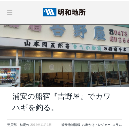
浦安の船宿『吉野屋』でカワ
ハギを釣る。
売買部 林周作
2014年11月1日
浦安地域情報
,
お出かけ・レジャー
,
コラム