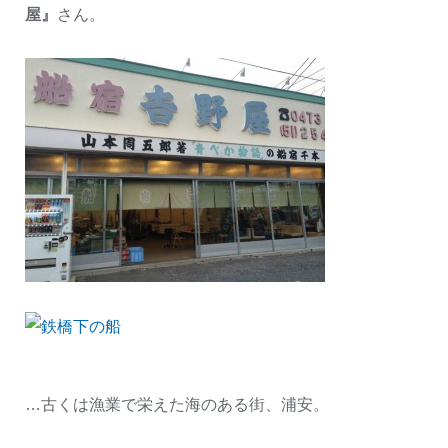
屋』
さん。
…古くは漁業で栄えた海のある街、浦安。