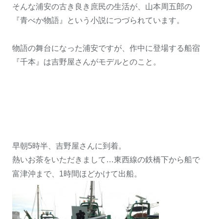
そんな浦安の古き良き庶民の生活が、山本周五郎の
『青べか物語』という小説につづられています。
物語の舞台になった浦安ですが、作中に登場する船宿
『千本』は吉野屋さんがモデルとのこと。
早朝
5
時半、吉野屋さんに到着。
熱いお茶をいただきまして…東西線の鉄橋下から船で
富津沖まで、
1
時間ほどかけて出船。