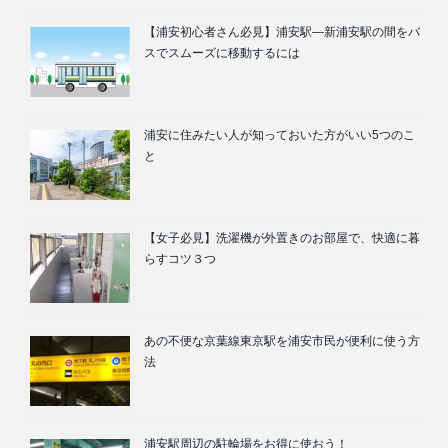
【浦安初心者さん必見】浦安駅―新浦安駅の間をバ
スでスムーズに移動するには
浦安に住みたい人が知っておいた方がいい5つのこ
と
【女子必見】洗濯機が外置きのお部屋で、快適に暮
らすコツ３つ
あの不便な京葉線東京駅を浦安市民が便利に使う方
法
浦安駅周辺の駐輪場をお得に使おう！