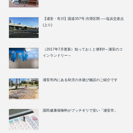
【浦安・市川】国道357号 渋滞区間 ──塩浜交差点
(上り)
（2017年7月更新）知っておくと便利!!～浦安のコ
インランドリー～
浦安市内にある幼児の水遊び施設のご紹介です
国民健康保険料がブッチギリで安い「浦安市」