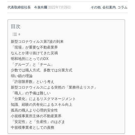
代表取締役社長 今泉向爾
2022年7月29日
その他
,
会社案内
,
コラム
目次
新型コロナウィルス第7波の到来
「現場」が重要な不動産業界
なんとか潜り抜けてきた災禍
明和地所にとってのDX
「グループ」と「チーム」
少数では職人方式、多数では分業方式
弱い鎖の理論
「許容限界数」という考え
新型コロナウィルスによる突然の「業務停止リスク」
「職人」の予備は難しい
「分業化」によるリスクマネージメント
知識、経験の共有化によるスキル向上
孤高の職人より心理的安全性
小規模事業所主体の不動産業界
「安定性」と「生産性」のはざま
中規模事業者としての責務