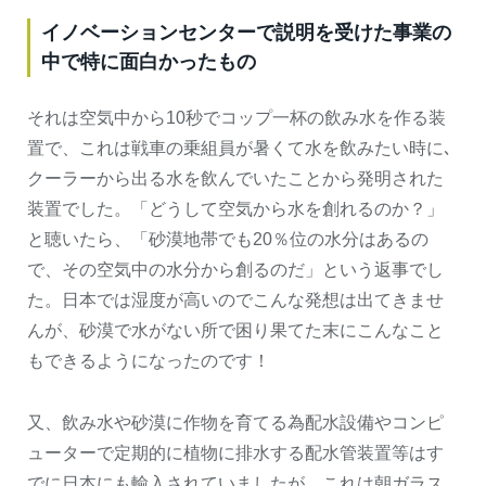
イノベーションセンターで説明を受けた事業の
中で特に面白かったもの
それは空気中から10秒でコップ一杯の飲み水を作る装
置で、これは戦車の乗組員が暑くて水を飲みたい時に､
クーラーから出る水を飲んでいたことから発明された
装置でした。「どうして空気から水を創れるのか？」
と聴いたら、「砂漠地帯でも20％位の水分はあるの
で、その空気中の水分から創るのだ」という返事でし
た。日本では湿度が高いのでこんな発想は出てきませ
んが、砂漠で水がない所で困り果てた末にこんなこと
もできるようになったのです！
又、飲み水や砂漠に作物を育てる為配水設備やコンピ
ューターで定期的に植物に排水する配水管装置等はす
でに日本にも輸入されていましたが、これは朝ガラス