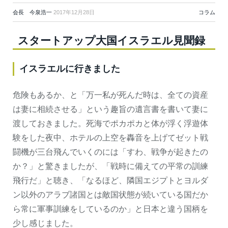
会長 今泉浩一
2017年12月28日
コラム
スタートアップ大国イスラエル見聞録
イスラエルに行きました
危険もあるか、と「万一私が死んだ時は、全ての資産
は妻に相続させる」という趣旨の遺言書を書いて妻に
渡しておきました。死海でポカポカと体が浮く浮遊体
験をした夜中、ホテルの上空を轟音を上げてゼット戦
闘機が三台飛んでいくのには「すわ、戦争が起きたの
か？」と驚きましたが、「戦時に備えての平常の訓練
飛行だ」と聴き、「なるほど、隣国エジプトとヨルダ
ン以外のアラブ諸国とは敵国状態が続いている国だか
ら常に軍事訓練をしているのか」と日本と違う国柄を
少し感じました。