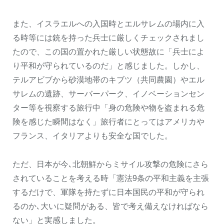
また、イスラエルへの入国時とエルサレムの場内に入
る時等には銃を持った兵士に厳しくチェックされまし
たので、この国の置かれた厳しい状態故に「兵士によ
り平和が守られているのだ」と感じました。しかし、
テルアビブから砂漠地帯のキブツ（共同農園）やエル
サレムの遺跡、サーバーパーク、イノベーションセン
ター等を視察する旅行中「身の危険や物を盗まれる危
険を感じた瞬間はなく」旅行者にとってはアメリカや
フランス、イタリアよりも安全な国でした。
ただ、日本が今､北朝鮮からミサイル攻撃の危険にさら
されていることを考える時「憲法9条の平和主義を主張
するだけで、軍隊を持たずに日本国民の平和が守られ
るのか､大いに疑問がある、皆で考え備えなければなら
ない」と実感しました。