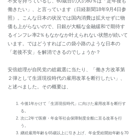
不安を持っているし、60歳台の人の80％は「定年後も
働きたい」、と言っています（日経新聞18年9月4日参
照）。こんな日本の状況では国内消費は拡大せずに物
価も上がらないので、日銀が大幅な金融緩和で期待す
るインフレ率2％もなかなか叶えられない状態が続いて
います。ではどうすればこの袋小路のような日本の
「老後不安」を解消できるのでしょうか？
安倍総理が自民党の総裁選に当たり、「働き方改革第
２弾として生涯現役時代の雇用改革を断行したい」、
と述べました。その概要は、
今後1年かけて「生涯現役時代」に向けた雇用改革を断行す
る。
次に2年で医療・年金等社会保障制度全般に亘る改革を行
う。
継続雇用年齢を65歳以上に引き上げ、年金受給開始年齢を70