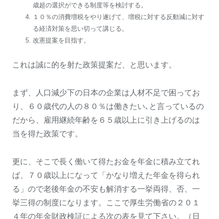
歳超の選択ができる制度等を検討する。
１０％の消費増税をやり遂げて、増税に対する反動減に対す
る経済対策を思い切って講じる。
改憲提案を目指す。
これは誠に的を射た政策提案だ、と思います。
まず、人口減少下の日本の企業は人材不足で困ってお
り、６０歳代の人の８０％は働きたい､と言っているの
だから、雇用継続年齢を６５歳以上に引き上げるのは
当を得た政策です。
更に、そこで長く働いて得たお金を年金に積み立てれ
ば、７０歳以上になって「かなり増えた年金を得られ
る」ので老後年金の不安も解消する一挙両得、否、一
挙三得の制度になります。ここで厚生労働省の２０１
４年の年金財政検証による次の表を見て下さい。（日