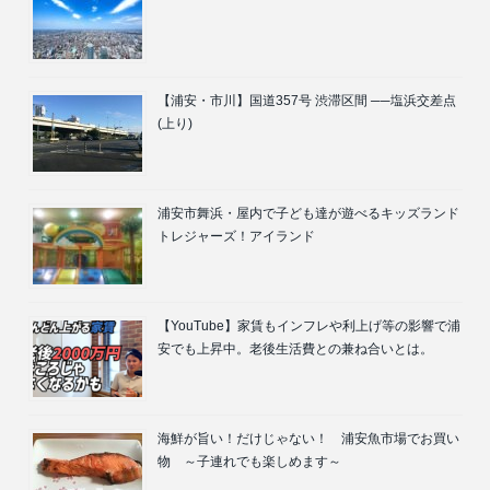
【浦安・市川】国道357号 渋滞区間 ──塩浜交差点
(上り)
浦安市舞浜・屋内で子ども達が遊べるキッズランド
トレジャーズ！アイランド
【YouTube】家賃もインフレや利上げ等の影響で浦
安でも上昇中。老後生活費との兼ね合いとは。
海鮮が旨い！だけじゃない！ 浦安魚市場でお買い
物 ～子連れでも楽しめます～