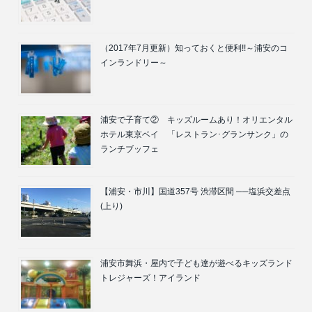
（2017年7月更新）知っておくと便利!!～浦安のコ
インランドリー～
浦安で子育て② キッズルームあり！オリエンタル
ホテル東京ベイ 「レストラン･グランサンク」の
ランチブッフェ
【浦安・市川】国道357号 渋滞区間 ──塩浜交差点
(上り)
浦安市舞浜・屋内で子ども達が遊べるキッズランド
トレジャーズ！アイランド