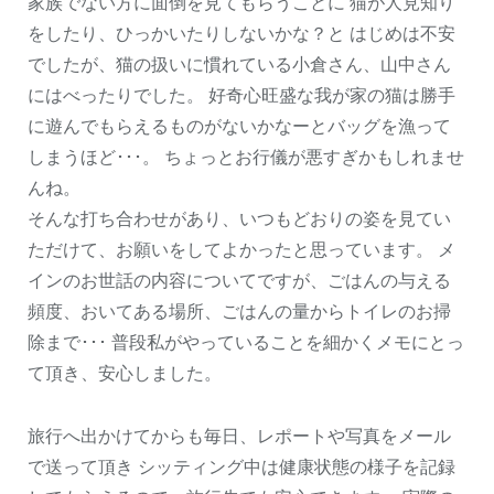
家族でない方に面倒を見てもらうことに 猫が人見知り
をしたり、ひっかいたりしないかな？と はじめは不安
でしたが、猫の扱いに慣れている小倉さん、山中さん
にはべったりでした。 好奇心旺盛な我が家の猫は勝手
に遊んでもらえるものがないかなーとバッグを漁って
しまうほど･･･。 ちょっとお行儀が悪すぎかもしれませ
んね。
そんな打ち合わせがあり、いつもどおりの姿を見てい
ただけて、お願いをしてよかったと思っています。 メ
インのお世話の内容についてですが、ごはんの与える
頻度、おいてある場所、ごはんの量からトイレのお掃
除まで･･･ 普段私がやっていることを細かくメモにとっ
て頂き、安心しました。
旅行へ出かけてからも毎日、レポートや写真をメール
で送って頂き シッティング中は健康状態の様子を記録