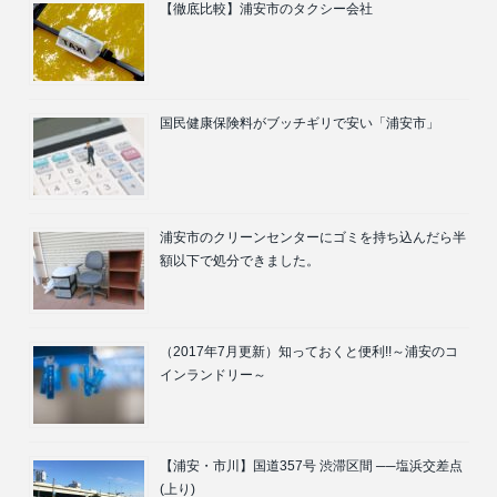
【徹底比較】浦安市のタクシー会社
国民健康保険料がブッチギリで安い「浦安市」
浦安市のクリーンセンターにゴミを持ち込んだら半
額以下で処分できました。
（2017年7月更新）知っておくと便利!!～浦安のコ
インランドリー～
【浦安・市川】国道357号 渋滞区間 ──塩浜交差点
(上り)