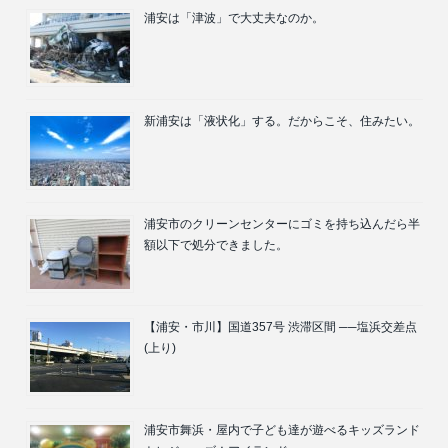
浦安は「津波」で大丈夫なのか。
新浦安は「液状化」する。だからこそ、住みたい。
浦安市のクリーンセンターにゴミを持ち込んだら半
額以下で処分できました。
【浦安・市川】国道357号 渋滞区間 ──塩浜交差点
(上り)
浦安市舞浜・屋内で子ども達が遊べるキッズランド