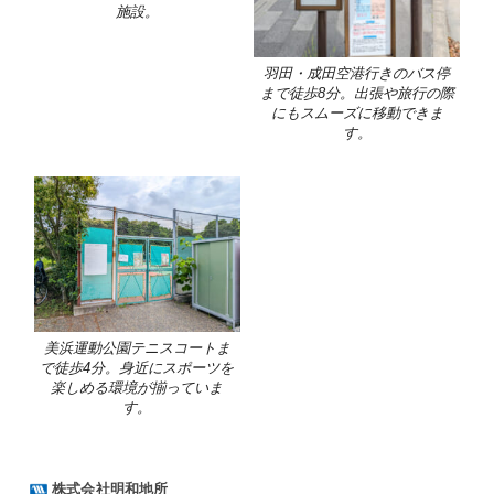
施設。
羽田・成田空港行きのバス停
まで徒歩8分。出張や旅行の際
にもスムーズに移動できま
す。
美浜運動公園テニスコートま
で徒歩4分。身近にスポーツを
楽しめる環境が揃っていま
す。