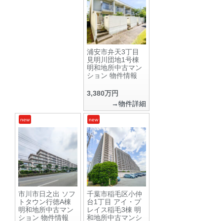
浦安市弁天3丁目
見明川団地1号棟
明和地所中古マン
ション 物件情報
3,380万円
→物件詳細
new
new
市川市日之出 ソフ
千葉市稲毛区小仲
トタウン行徳A棟
台1丁目 アイ・プ
明和地所中古マン
レイス稲毛3棟 明
ション 物件情報
和地所中古マンシ