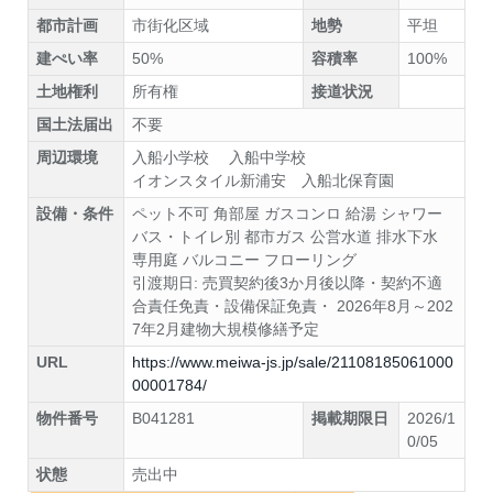
都市計画
市街化区域
地勢
平坦
建ぺい率
50%
容積率
100%
土地権利
所有権
接道状況
国土法届出
不要
周辺環境
入船小学校 入船中学校
イオンスタイル新浦安 入船北保育園
設備・条件
ペット不可
角部屋
ガスコンロ
給湯
シャワー
バス・トイレ別
都市ガス
公営水道
排水下水
専用庭
バルコニー
フローリング
引渡期日: 売買契約後3か月後以降・契約不適
合責任免責・設備保証免責・ 2026年8月～202
7年2月建物大規模修繕予定
URL
https://www.meiwa-js.jp/sale/21108185061000
00001784/
物件番号
B041281
掲載期限日
2026/1
0/05
状態
売出中