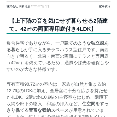
株式会社 明和地所
2026年7月6日
家を買う
【上下階の音を気にせず暮らせる2階建
て。42㎡の両面専用庭付き4LDK】
集合住宅でありながら、
一戸建てのような独立感あ
る暮らし
が手に入るテラスハウス型住戸です。南西
向きで明るく、北東・南西の両面にテラスと専用庭
（42㎡）を備えているため、通風や採光を確保しや
すいのが大きな特徴です。
専有面積98.72㎡の室内は、家族が自然と集まる約
12.7帖のLDKに加え、全居室に十分な広さを持たせ
た4LDK。2階の約10.9帖の主寝室をはじめ、階段下
収納や廊下の物入、和室の押入など、
住空間をすっ
きり保てる豊富な収納スペース
が用意されていま
す。また、忙しい朝の混雑を緩和する2階トイレ・