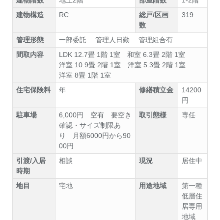
建物構造
RC
総戸/区画
319
数
管理形態
一部委託 管理人日勤 管理組合有
間取内容
LDK 12.7畳 1階 1室
和室 6.3畳 2階 1室
洋室 10.9畳 2階 1室
洋室 5.3畳 2階 1室
洋室 8畳 1階 1室
住宅保険料
年
修繕積立金
14200
円
駐車場
6,000円 空有 要空き
取引態様
専任
確認・サイズ制限あ
り 月額6000円から90
00円
引渡/入居
相談
現況
居住中
時期
地目
宅地
用途地域
第一種
低層住
居専用
地域