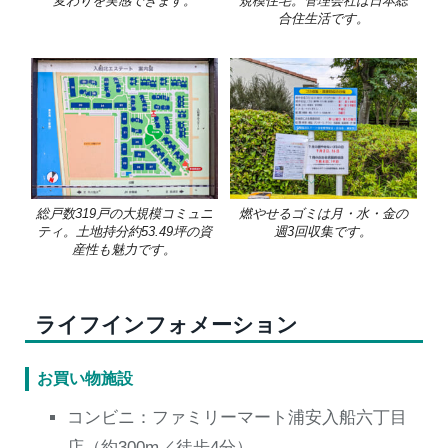
変わりを実感できます。
規模住宅。管理会社は日本総
合住生活です。
総戸数319戸の大規模コミュニ
燃やせるゴミは月・水・金の
ティ。土地持分約53.49坪の資
週3回収集です。
産性も魅力です。
ライフインフォメーション
お買い物施設
コンビニ：ファミリーマート浦安入船六丁目
店（約300m／徒歩4分）