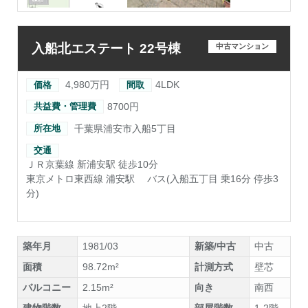
入船北エステート 22号棟
中古マンション
4,980万円
4LDK
価格
間取
8700円
共益費・管理費
千葉県浦安市入船5丁目
所在地
交通
ＪＲ京葉線 新浦安駅 徒歩10分
東京メトロ東西線 浦安駅
バス(入船五丁目 乗16分 停歩3
分)
築年月
1981/03
新築/中古
中古
面積
98.72m²
計測方式
壁芯
バルコニー
2.15m²
向き
南西
建物階数
地上2階
部屋階数
1-2階