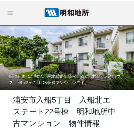
緑に包まれた敷地。戸建感覚で暮らせる2階建てテラスハウ
ス、98.72㎡の4LDK低層マンションです。
浦安市入船5丁目 入船北エ
ステート22号棟 明和地所中
古マンション 物件情報