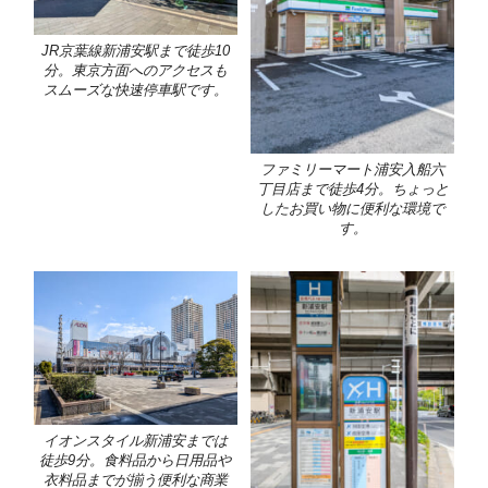
JR京葉線新浦安駅まで徒歩10
分。東京方面へのアクセスも
スムーズな快速停車駅です。
ファミリーマート浦安入船六
丁目店まで徒歩4分。ちょっと
したお買い物に便利な環境で
す。
イオンスタイル新浦安までは
徒歩9分。食料品から日用品や
衣料品までが揃う便利な商業