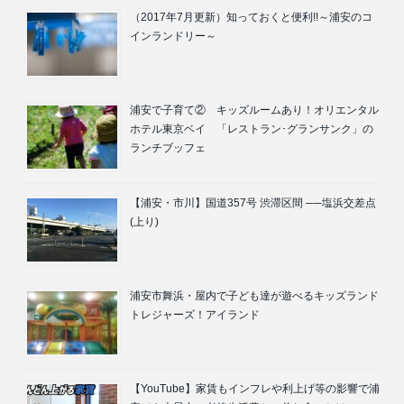
（2017年7月更新）知っておくと便利!!～浦安のコ
インランドリー～
浦安で子育て② キッズルームあり！オリエンタル
ホテル東京ベイ 「レストラン･グランサンク」の
ランチブッフェ
【浦安・市川】国道357号 渋滞区間 ──塩浜交差点
(上り)
浦安市舞浜・屋内で子ども達が遊べるキッズランド
トレジャーズ！アイランド
【YouTube】家賃もインフレや利上げ等の影響で浦