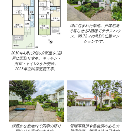
緑に包まれた敷地。戸建感覚
で暮らせる2階建てテラスハウ
ス、98.72㎡の4LDK低層マン
ションです。
2010年4月に2階の2部屋を1部
屋に間取り変更。キッチン・
浴室・トイレ2か所交換。
2023年玄関扉更新工事。
緑豊かな敷地内で四季の移り
管理事務所や集会所のある大