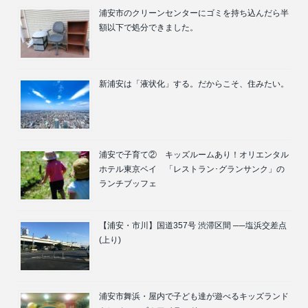
浦安市のクリーンセンターにゴミを持ち込んだら半
額以下で処分できました。
新浦安は「液状化」する。だからこそ、住みたい。
浦安で子育て② キッズルームあり！オリエンタル
ホテル東京ベイ 「レストラン･グランサンク」の
ランチブッフェ
【浦安・市川】国道357号 渋滞区間 ──塩浜交差点
(上り)
浦安市舞浜・屋内で子ども達が遊べるキッズランド