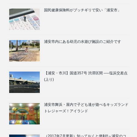
国民健康保険料がブッチギリで安い「浦安市」
浦安市内にある幼児の水遊び施設のご紹介です
【浦安・市川】国道357号 渋滞区間 ──塩浜交差点
(上り)
浦安市舞浜・屋内で子ども達が遊べるキッズランド
トレジャーズ！アイランド
（2017年7月更新）知っておくと便利!!～浦安のコ