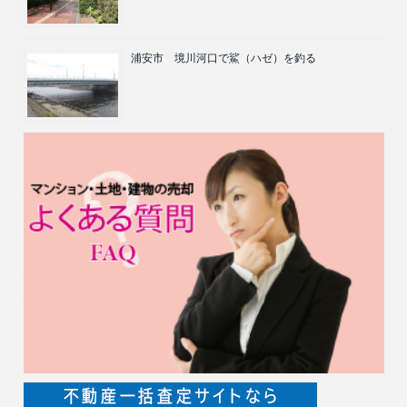
浦安市 境川河口で鯊（ハゼ）を釣る