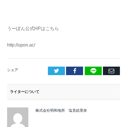
うーぽん公式
HP
はこちら
http://upon.ac/
LINE
Facebook
E
シェア
メ
ー
ライターについて
ル
株式会社明和地所 塩見絵里奈