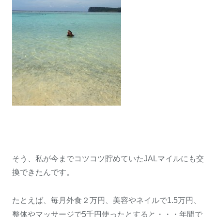
そう、私が今までコツコツ貯めていた
JAL
マイルにも交
換できたんです。
たとえば、毎月外食２万円、美容やネイルで
1.5
万円、
整体やマッサージで
5
千円使ったとすると・・・年間で