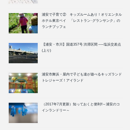
浦安で子育て② キッズルームあり！オリエンタル
ホテル東京ベイ 「レストラン･グランサンク」の
ランチブッフェ
【浦安・市川】国道357号 渋滞区間 ──塩浜交差点
(上り)
浦安市舞浜・屋内で子ども達が遊べるキッズランド
トレジャーズ！アイランド
（2017年7月更新）知っておくと便利!!～浦安のコ
インランドリー～