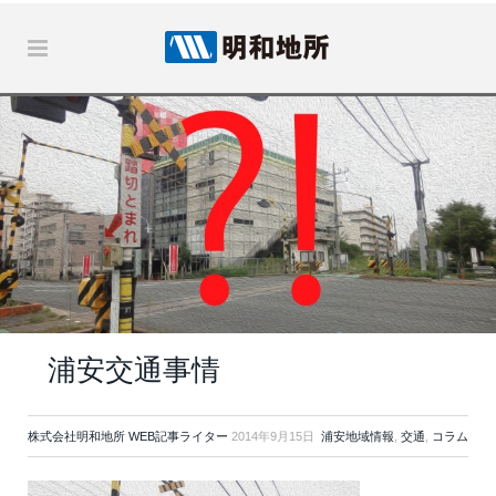
浦安交通事情
株式会社明和地所 WEB記事ライター
2014年9月15日
浦安地域情報
,
交通
,
コラム