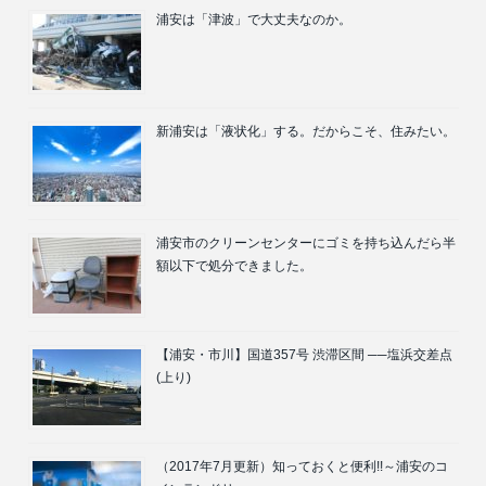
浦安は「津波」で大丈夫なのか。
新浦安は「液状化」する。だからこそ、住みたい。
浦安市のクリーンセンターにゴミを持ち込んだら半
額以下で処分できました。
【浦安・市川】国道357号 渋滞区間 ──塩浜交差点
(上り)
（2017年7月更新）知っておくと便利!!～浦安のコ