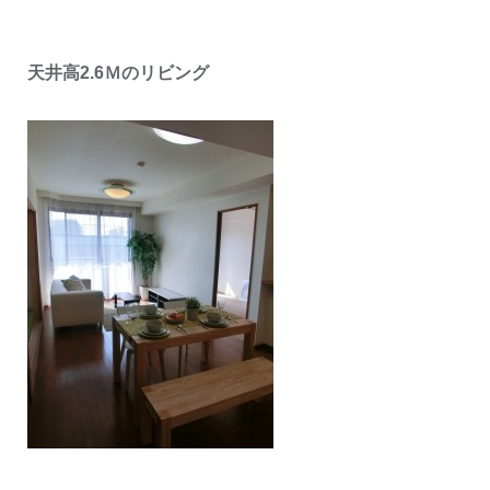
天井高2.6Ｍのリビング