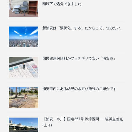
額以下で処分できました。
新浦安は「液状化」する。だからこそ、住みたい。
国民健康保険料がブッチギリで安い「浦安市」
浦安市内にある幼児の水遊び施設のご紹介です
【浦安・市川】国道357号 渋滞区間 ──塩浜交差点
(上り)